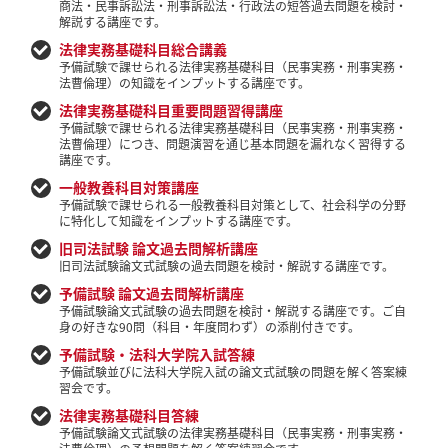
商法・民事訴訟法・刑事訴訟法・行政法の短答過去問題を検討・
解説する講座です。
法律実務基礎科目総合講義
予備試験で課せられる法律実務基礎科目（民事実務・刑事実務・
法曹倫理）の知識をインプットする講座です。
法律実務基礎科目重要問題習得講座
予備試験で課せられる法律実務基礎科目（民事実務・刑事実務・
法曹倫理）につき、問題演習を通じ基本問題を漏れなく習得する
講座です。
一般教養科目対策講座
予備試験で課せられる一般教養科目対策として、社会科学の分野
に特化して知識をインプットする講座です。
旧司法試験 論文過去問解析講座
旧司法試験論文式試験の過去問題を検討・解説する講座です。
予備試験 論文過去問解析講座
予備試験論文式試験の過去問題を検討・解説する講座です。ご自
身の好きな90問（科目・年度問わず）の添削付きです。
予備試験・法科大学院入試答練
予備試験並びに法科大学院入試の論文式試験の問題を解く答案練
習会です。
法律実務基礎科目答練
予備試験論文式試験の法律実務基礎科目（民事実務・刑事実務・