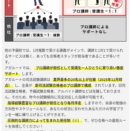
他の予備校では、1対複数で受ける講義がメインで、講師と1対1で受けられ
るサービスは無く、あっても合格者スタッフが担当者であることが多いで
す。
アガルートでは、
プロ講師が担任として受講生一人ひとりに寄り添い徹底
サポート
します。
アガルートの司法試験講師は
業界最多の20名以上が在籍（2025年12月時
点）
し、全員が
新司法試験合格者のプロ講師で構成
されています。旧司
法試験合格者、予備試験合格者、アルバイト講師などは在籍しておりませ
ん。そのため、昨今の試験傾向に完全対応した指導が可能です。
指導経験豊富なプロ講師が担任となり毎月伴走
しますので、自身の勉強の
方向性やスケジュールなど、あなたの状況に合わせたあなただけの学習プラ
ンを一緒に練り上げることができます。
圧倒的な講師力によって生まれた担任制（※）
で、ぜひ合格への最短ルー
トを体感してください！