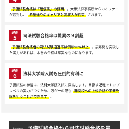
予備試験合格は「超優秀」の証明
。大手法律事務所からのオファー
が殺到し、
希望通りのキャリアと高収入が約束
されます。
理由
司法試験合格率は驚異の９割超
5
予備試験合格者の司法試験通過率は例年90%以上
。最難関を突破し
た実力があれば、本番の合格は確実なものになります。
理由
法科大学院入試も圧倒的有利に
6
予備試験の学習は、法科大学院入試に直結します。目指す過程でトップ
レベルの実力がつくため、万が一の際も
難関校への上位合格や学費免
除を狙うことができます
。
予備試験合格から司法試験合格を最