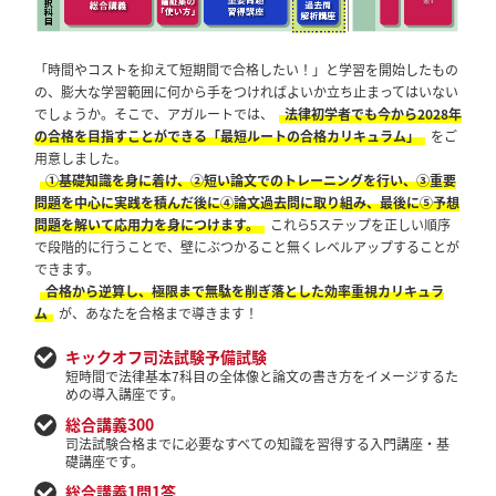
「時間やコストを抑えて短期間で合格したい！」と学習を開始したもの
の、膨大な学習範囲に何から手をつければよいか立ち止まってはいない
でしょうか。そこで、アガルートでは、
法律初学者でも今から2028年
の合格を目指すことができる「最短ルートの合格カリキュラム」
をご
用意しました。
①基礎知識を身に着け、②短い論文でのトレーニングを行い、③重要
問題を中心に実践を積んだ後に④論文過去問に取り組み、最後に⑤予想
問題を解いて応用力を身につけます。
これら5ステップを正しい順序
で段階的に行うことで、壁にぶつかること無くレベルアップすることが
できます。
合格から逆算し、極限まで無駄を削ぎ落とした効率重視カリキュラ
ム
が、あなたを合格まで導きます！
キックオフ司法試験予備試験
短時間で法律基本7科目の全体像と論文の書き方をイメージするた
めの導入講座です。
総合講義300
司法試験合格までに必要なすべての知識を習得する入門講座・基
礎講座です。
総合講義1問1答