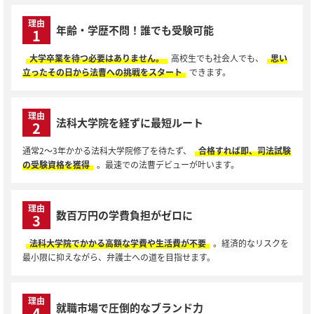
理由
年齢・学歴不問！誰でも受験可能
1
大学卒業を待つ必要はありません。
高校生でも社会人でも、
思い
立ったその日から法曹への挑戦をスタート
できます。
理由
法科大学院を経ずに最短ルート
2
通常2〜3年かかる法科大学院修了を待たず、
合格すれば即、司法試験
の受験資格を獲得
。最速での法曹デビューが叶います。
理由
数百万円の学費負担がゼロに
3
法科大学院でかかる高額な学費や生活費が不要
。経済的なリスクを
最小限に抑えながら、弁護士への道を目指せます。
理由
就職市場で圧倒的なブランド力
4