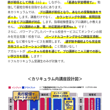
師が担任として伴走（※）」
しながら、
「最適な学習環境で」
勉
強して最短合格を目指せる点にあります。
本カリキュラムでは、
プロ講師が担任となり、あなたの受験勉強をサ
ポート
します。講義だけでなく、
カウンセリングや添削、質問回答
まで全てプロ講師が対応
します。指導経験豊富なプロ講師しか教えま
せん。
プロ講師の人数、質、対応範囲が業界No.1
です！
さらに、パワーアップしたバーチャル校舎サービスにてオンラインの弱
みを完全克服！校舎では、
パーソナルコーチングから口頭論文添削、
ゼミ
など様々なサービスを展開します。
通学制予備校よりも完全双
方向コミュニケーションが取れる
こと間違いなし！
アガルートが
バーチャル校舎を通じて、プロ講師と二人三脚での新し
い学び方を提案
します！
※フルカリキュラム受講生のみが対象です。
＜カリキュラム内講座設計図＞