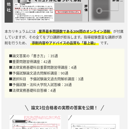
本カリキュラムには
業界最多問題数である206問のオンライン添削
が付属
していますが、その全てをプロ講師が担当します。指導経験豊富な講師が添
削を行うため、
添削内容やアドバイスの品質も「最上級」
です。
■論文答案の「書き方」：35通
■重要問題習得講座：42通
■法律実務基礎科目重要問題習得講座：4通
■予備試験論文過去問解析講座：90通
■選択科目 予備試験論文過去問解析講座：3通
■予備試験・法科大学院入試答練：28通
■法律実務基礎科目答練：4通
論文1位合格者の実際の答案を公開！