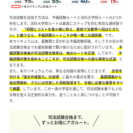
司法試験を目指す方法は、予備試験ルートと法科大学院ルートの2つが
存在します。法科大学院ルートは着実にステップを刻む有効な選択肢で
すが、
「時間とコストを最小限に抑え、最短で法曹界へ羽ばたきた
い」と願うなら、予備試験ルートこそが唯一無二の選択肢
です。
本カリキュラムは、最難関と言われる予備試験突破、そしてその先の司
法試験合格までを最短距離で駆け抜けるために設計されています。
予
備試験合格者の司法試験合格率は、他のルートを圧倒
しており、
予
備試験対策を極めることこそが、司法試験合格への最も確実な近道
と
なります。
また、本カリキュラムでは、単なる知識の習得にとどまらず、
合否を
分ける「論文作成能力」の習得
に最大の重点を置き、
基礎講義から
過去問解析、さらには充実した添削指導まで、合格に必要な要素をすべ
て網羅
しています。この一連の学習を通じて、司法試験本番でも上位
合格を狙える圧倒的な実力を、迷うことなく身につけることが可能で
す。
司法試験合格まで、
ずっとお得にアガルート。