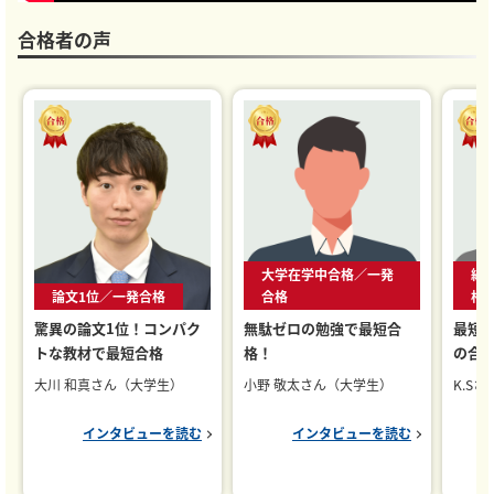
合格者の声
大学在学中合格／一発
総
論文1位／一発合格
合格
格
驚異の論文1位！コンパク
無駄ゼロの勉強で最短合
最短
トな教材で最短合格
格！
の合
大川 和真さん（大学生）
小野 敬太さん（大学生）
K.S
インタビューを読む
インタビューを読む