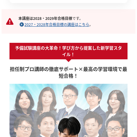
本講座は2028・2029年合格目標
です。
2027・2028年合格目標の講座はこちら
。
予備試験講座の大革命！学び方から提案した新学習スタ
イル！
担任制プロ講師の徹底サポート×最高の学習環境で最
短合格！