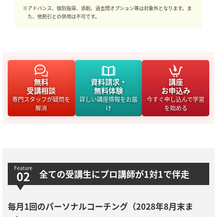
※アドバンス、個別指導、添削、過去問オプション等は対象外となります。ま
た、他割引との併用は不可です。
無料
資料請求・
講座
受講相談
無料体験
お申込み
専門スタッフが疑問を
詳しい講座情報をお届
今すぐ申し込んで学習
解消
け
を始める
全ての受講生にプロ講師が1対1で伴走
毎月1回のパーソナルコーチング（2028年8月末ま