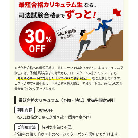
司法試験合格への最短距離は、決して一つではありません。 本カリキュラム受
講生には、予備試験突破後の対策から、ロースクール入試へのシフトまで、
あらゆるルートに対応した【30%OFFの割引制度】
をご用意しています。
コストの不安を最小限に、学習の質を最大限に。アガルートは、あなたの志を
最後までバックアップします。
最短合格カリキュラム（予備・院試）受講生限定割引
割引内容
30%OFF
（SALE価格から更に割引可能・受講年度不問）
ご利用方法
特別な申請は不要。
他講座の購入手続き中のページでクーポンを選択いただけます。