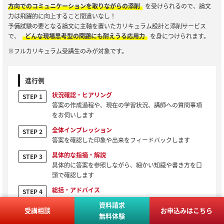
方向でのコミュニケーションを取りながらの添削
を受けられるので、論文
力は飛躍的に向上すること間違いなし！
予備試験の要となる論文に主軸を置いたカリキュラム設計と添削サービス
で、
どんな現場思考型の問題にも耐えうる応用力
を身につけられます。
※フルカリキュラム受講生のみが対象です。
進行例
状況確認・ヒアリング
STEP 1
答案の作成過程や、現在の学習状況、講師への質問事項
をお伺いします
全体インプレッション
STEP 2
答案を確認した印象や出来をフィードバックします
具体的な指摘・解説
STEP 3
具体的に答案を参照しながら、細かい知識や書き方を口
頭で確認します
総括・アドバイス
STEP 4
ご自身の傾向や今後に向けた答案戦略をお伝えします
資料請求
受講相談
お申込みはこちら
※あくまで一例です。受講生の状況に応じて内容は変動します。
無料体験