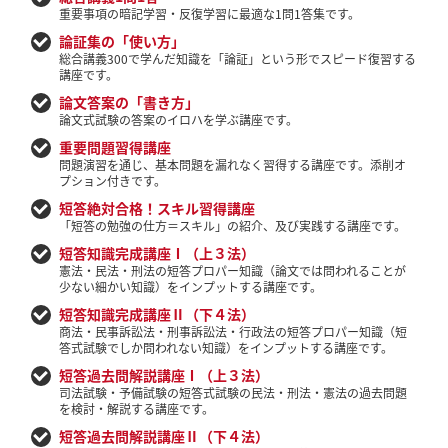
重要事項の暗記学習・反復学習に最適な1問1答集です。
論証集の「使い方」
総合講義300で学んだ知識を「論証」という形でスピード復習する
講座です。
論文答案の「書き方」
論文式試験の答案のイロハを学ぶ講座です。
重要問題習得講座
問題演習を通じ、基本問題を漏れなく習得する講座です。添削オ
プション付きです。
短答絶対合格！スキル習得講座
「短答の勉強の仕方＝スキル」の紹介、及び実践する講座です。
短答知識完成講座Ⅰ（上３法）
憲法・民法・刑法の短答プロパー知識（論文では問われることが
少ない細かい知識）をインプットする講座です。
短答知識完成講座Ⅱ（下４法）
商法・民事訴訟法・刑事訴訟法・行政法の短答プロパー知識（短
答式試験でしか問われない知識）をインプットする講座です。
短答過去問解説講座Ⅰ（上３法）
司法試験・予備試験の短答式試験の民法・刑法・憲法の過去問題
を検討・解説する講座です。
短答過去問解説講座Ⅱ（下４法）