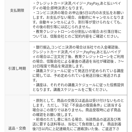
・クレジットカード決済,ペイジー,PayPay,あと払いペイ
ディの場合:即時決済となります。
支払期限
・コンビニ決済の場合:お申込後5日以内のお支払をお願い
します。お支払がない場合、自動的にキャンセルとなりま
す。自動キャンセルにより、割引等が受けられなくても、
その後の割引等には応じられません。
・教育クレジットローンの分割払いの場合:お引落日等に
ついては、信販会社とのご契約内容をご確認ください。
・銀行振込,コンビニ決済の場合は当社での入金確認後、
クレジットカード決済,ペイジー,PayPay,あと払いペイデ
ィの場合はご注文完了後、教育クレジットローンをご利用
の場合、信販会社による審査の通過を当社が確認後 、7～
10日程度で商品を発送致します。
引渡し時期
・講義スケジュールに従って発送日が定められている講座
に関しては、予め定められている発送日後に発送されま
す。
・講座は、それぞれの講義スケジュールに従った役務提供
となります。講義スケジュールをご覧ください。
・原則として、商品の交換又は返品は受け付けないものと
します。 ただし、下記「不良品の取扱条件」に該当する
場合はこの限りではありません。商品受取時に必ず商品
の確認をお願い致します。
・前項のただし書に当たる場合、当該商品の返送及び再
送に要する送料等は、当社にて負担致します。 商品到着
返品・交換
後7日以内に上記連絡先にご連絡頂いた後、ご返送下さ