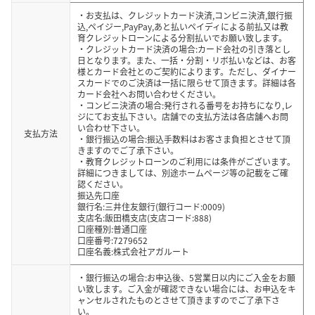
・お支払は、クレジットカード決済,コンビニ決済,銀行振
込,ペイジー,PayPay,あと払いペイディによる前払又は教
育クレジットローンによる分割払いでお願い致します。
・クレジットカード決済の場合:カード会社の引き落とし
日となります。また、一括・分割・リボ払いなどは、お客
様とカード会社とのご契約によります。ただし、ダイナー
スカードでのご決済は一括に限らせて頂きます。詳細は各
カード会社へお問い合わせください。
・コンビニ決済の場合:発行される番号をお持ちになり,レ
ジにてお支払下さい。店舗での支払方法は各店舗へお問
い合わせ下さい。
支払方法
・銀行振込の場合:振込手数料はお客さま負担とさせて頂
きますのでご了承下さい。
・教育クレジットローンのご利用には条件がございます。
詳細につきましては、別途ホームページ等の記載をご確
認ください。
振込先口座
銀行名:三井住友銀行(銀行コード:0009)
支店名:飯田橋支店(支店コード:888)
口座種別:普通口座
口座番号:7279652
口座名義:株式会社アガルート
・銀行振込の場合:お申込後、5営業日以内にご入金をお願
い致します。ご入金が確認できない場合には、お申込をキ
ャンセルされたものとさせて頂きますのでご了承下さ
い。