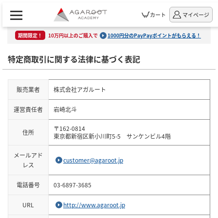
カート
マイページ
期間限定！
10万円以上のご購入で
1000円分のPayPayポイントがもらえる！
特定商取引に関する法律に基づく表記
販売業者
株式会社アガルート
運営責任者
岩崎北斗
〒162-0814
住所
東京都新宿区新小川町5-5 サンケンビル4階
メールアド
customer@agaroot.jp
レス
電話番号
03-6897-3685
URL
http://www.agaroot.jp