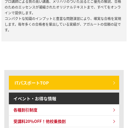
【カスタマーセンター】 ゴールデンウィークのご対応に関するご案
プロ講師による質の高い講義、メリハリのついた出るとこ優先の解説、合格
内
のためのエッセンスが凝縮されたオリジナルテキストまで、すべてをオンラ
インで提供します。
コンパクトな知識のインプットと豊富な問題演習により、確実な合格を実現
2024/01/04
全資格種
します。毎年多くの合格者を輩出している実績が、アガルートの信頼の証で
令和6年能登半島地震で被災された皆様へのお見舞いと配送への影
す。
響について
2023/04/14
全資格種
【2大特典つき！】無料受講相談キャンペーンスタート！
ITパスポートTOP
イベント・お得な情報
各種割引制度
受講料20％OFF！他校乗換割