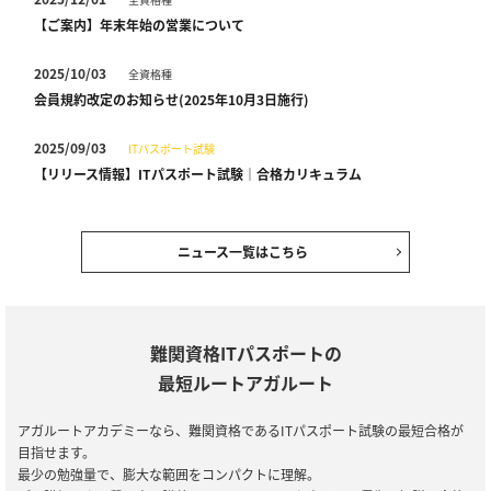
【ご案内】年末年始の営業について
2025/10/03
全資格種
会員規約改定のお知らせ(2025年10月3日施行)
2025/09/03
ITパスポート試験
【リリース情報】ITパスポート試験｜合格カリキュラム
2024/12/28
全資格種
【ご案内】年末年始の営業について
ニュース一覧はこちら
2024/12/06
全資格種
【ご案内】※重要※【2024年12月10日実施】メンテナンスのお知
らせ
難関資格ITパスポートの
最短ルートアガルート
2024/07/18
ITパスポート試験
【リリース情報】ITパスポート試験｜合格カリキュラム
アガルートアカデミーなら、難関資格であるITパスポート試験の最短合格が
目指せます。
2024/04/26
全資格種
最少の勉強量で、膨大な範囲をコンパクトに理解。