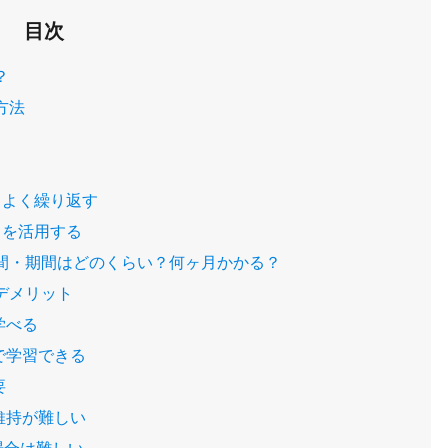
目次
？
方法
スよく繰り返す
トを活用する
時間・期間はどのくらい？何ヶ月かかる？
デメリット
学べる
で学習できる
要
維持が難しい