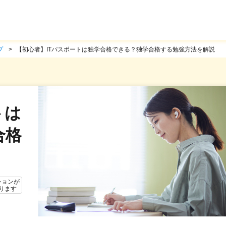
プ
【初心者】ITパスポートは独学合格できる？独学合格する勉強方法を解説
トは
合格
ションが
ります