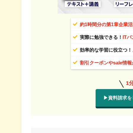
約1時間分の第1章企業
実際に勉強できる！
IT
効率的な学習に役立つ！
割引クーポンやsale情
1
▶資料請求を