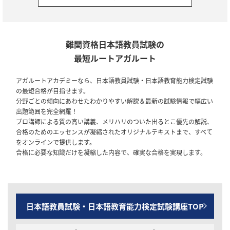
2025/10/03
全資格種
会員規約改定のお知らせ(2025年10月3日施行)
2025/07/16
日本語教育能力検定試験
難関資格日本語教員試験の
【セール情報】期間限定10％OFF！日本語教員試験・日本語教育能力検
最短ルートアガルート
定試験｜ アウトレットセール
アガルートアカデミーなら、日本語教員試験・日本語教育能力検定試験
2024/12/28
全資格種
の最短合格が目指せます。
【ご案内】年末年始の営業について
分野ごとの傾向にあわせたわかりやすい解説＆最新の試験情報で幅広い
出題範囲を完全網羅！
2024/12/06
全資格種
プロ講師による質の高い講義、メリハリのついた出るとこ優先の解説、
【ご案内】※重要※【2024年12月10日実施】メンテナンスのお知らせ
合格のためのエッセンスが凝縮されたオリジナルテキストまで、すべて
をオンラインで提供します。
合格に必要な知識だけを凝縮した内容で、確実な合格を実現します。
2024/10/22
日本語教育能力検定試験
【リリース情報】2025年合格目標｜合格総合講義／合格総合カリキュラ
ム
2024/10/22
日本語教育能力検定試験
日本語教員試験・日本語教育能力検定試験講座TOP
【リリース情報】2025年合格目標｜日本語教育能力検定試験 過去問解説
講座