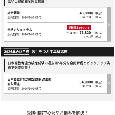
広い出題範囲を完全網羅！
総合講義
49,800
円（税抜）
販売期間：2026/10/19まで
54,780円（税込）
期間限定10％OFF
合格カリキュラム
71,820
79,800円
円（税抜）
販売期間：2026/10/19まで
79,002円（税込）
苦手をつぶす単科講座
2026年合格目標
日本語教育能力検定試験の過去問5年分を全問解説とピックアップ講
義で徹底対策！
日本語教育能力検定試験 過去問
34,800
円（税抜）
解説講座
38,280円（税込）
販売期間：2026/10/19まで
受講相談で心配やお悩みを解決！