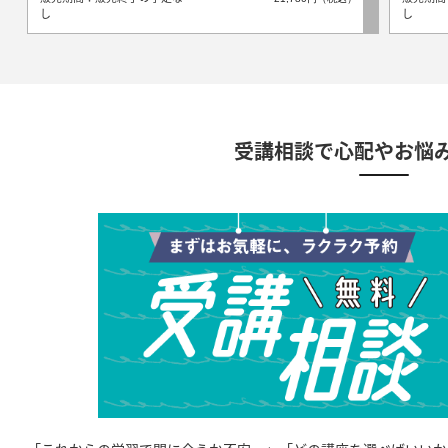
し
し
受講相談で心配やお悩