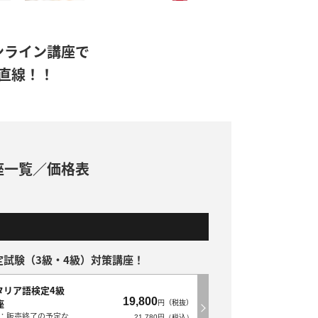
ンライン講座で
直線！！
座一覧／価格表
試験（3級・4級）対策講座！
タリア語検定4級
19,800
座
円（税抜）
：販売終了の予定な
21,780円（税込）