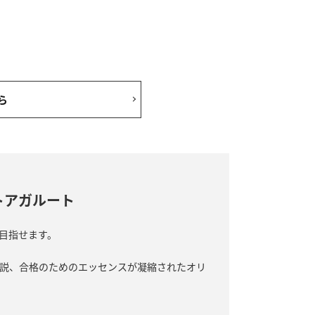
ら
らせ
トアガルート
目指せます。
案内
説、合格のためのエッセンスが凝縮されたオリ
響について