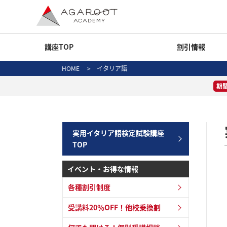
講座TOP
割引情報
HOME
>
イタリア語
期
実用イタリア語検定試験講座
TOP
イベント・お得な情報
各種割引制度
受講料20％OFF！他校乗換割