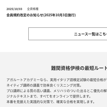
2025/10/03
全資格種
会員規約改定のお知らせ(2025年10月3日施行)
2024/12/28
全資格種
【ご案内】年末年始の営業について
ニュース一覧はこち
2024/12/06
全資格種
【ご案内】※重要※【2024年12月10日実施】メンテナンスのお知
2024/07/03
イタリア語
【リリース情報】実用イタリア語検定試験（伊検）3級対策講座
難関資格伊検の最短ルー
2024/04/26
全資格種
アガルートアカデミーなら、実用イタリア語検定試験の最短合格が
【カスタマーセンター】 ゴールデンウィークのご対応に関するご
ネイティブ講師の講義で効率良くリスニング対策。
プロ講師による質の高い講義、メリハリのついた出るとこ優先の解
2024/01/04
全資格種
ジナルテキストまで、すべてをオンラインで提供します。
令和6年能登半島地震で被災された皆様へのお見舞いと配送への影
本番を見据えた実践的な対策で、確実な合格を実現します。