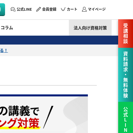
験
公式LINE
会員登録
カート
マイページ
受講相談
コラム
法人向け資格対策
える！
資料請求・無料体験
公式LINE