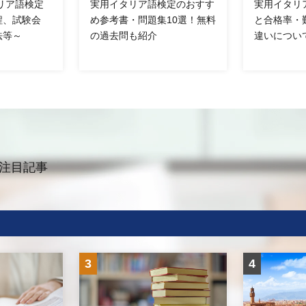
タリア語検定
実用イタリア語検定のおすす
実用イタリ
程、試験会
め参考書・問題集10選！無料
と合格率・
法等～
の過去問も紹介
違いについ
注目記事