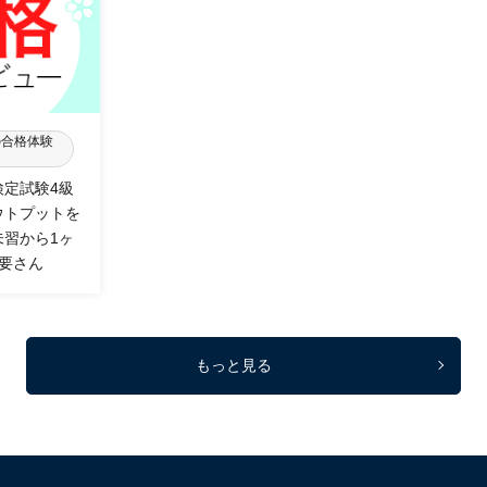
の合格体験
検定試験4級
ウトプットを
未習から1ヶ
 要さん
もっと見る