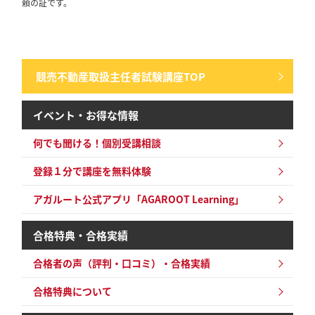
頼の証です。
から合格講座
2024/08/06
競売不動産取扱主任者
一般社団法人 不動産競売流通協会（FKR）の賛助会員になりました。
競売不動産取扱主任者試験講座TOP
イベント・お得な情報
何でも聞ける！個別受講相談
登録１分で講座を無料体験
アガルート公式アプリ「AGAROOT Learning」
合格特典・合格実績
合格者の声（評判・口コミ）・合格実績
合格特典について