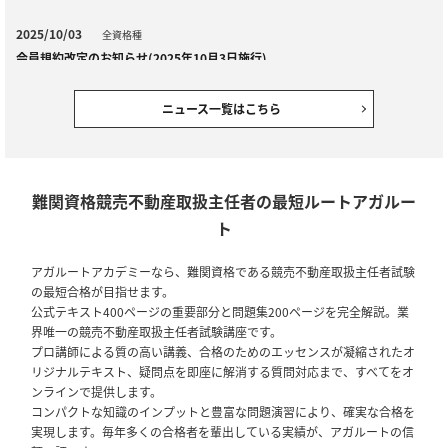
2025/10/03
全資格種
会員規約改定のお知らせ(2025年10月3日施行)
2025/09/01
競売不動産取扱主任者
ニュース一覧はこちら
【セール情報】期間限定10％OFF！競売不動産取扱主任者試験｜ アウト
レットセール
2024/12/28
全資格種
難関資格競売不動産取扱主任者の最短ルートアガルー
【ご案内】年末年始の営業について
ト
2024/12/06
全資格種
アガルートアカデミーなら、難関資格である競売不動産取扱主任者試験
【ご案内】※重要※【2024年12月10日実施】メンテナンスのお知らせ
の最短合格が目指せます。
公式テキスト400ページの重要部分と問題集200ページを完全解説。業
2024/12/02
競売不動産取扱主任者
界唯一の競売不動産取扱主任者試験講座です。
【リリース情報】競売不動産取扱主任者試験｜2025年度合格目標 合格総
プロ講師による質の高い講義、合格のためのエッセンスが凝縮されたオ
合講義
リジナルテキスト、疑問点を即座に解消する質問対応まで、すべてをオ
ンラインで提供します。
コンパクトな知識のインプットと豊富な問題演習により、確実な合格を
2024/08/14
競売不動産取扱主任者
実現します。毎年多くの合格者を輩出している実績が、アガルートの信
【リリース情報】競売不動産取扱主任者試験｜【2024年合格目標】ゼロ