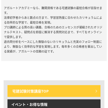
2024/12/06
全資格種
アガルートアカデミーなら、難関資格である宅建試験の最短合格が目指せま
【ご案内】※重要※【2024年12月10日実施】メンテナンスのお知
す。
らせ
法律初学者からあと数点の方まで、学習習熟度に合わせたカリキュラムによ
る効率的な学習で、最短合格を実現。
2024/09/26
宅建士試験
プロ講師による質の高い講義、合格のためのエッセンスが凝縮されたオリジ
【リリース情報】宅建試験｜【2025年合格目標】入門総合カリキュ
ナルテキスト、疑問点を即座に解消する質問対応まで、すべてをオンライン
ラム／演習総合カリキュラム／キックオフ宅建士
で提供します。
過去問分析をベースにした無駄のないカリキュラムと充実のフォロー制度に
より、無駄なく効率的な学習を実現します。毎年多くの合格者を輩出してい
2024/09/11
宅建士試験
る実績が、アガルートの信頼の証です。
【セール情報】期間限定20％OFF！宅建士試験｜ 売り切りセール
2024/07/30
宅建士試験
宅建試験｜単科講座リリース
宅建試験対策講座TOP
イベント・お得な情報