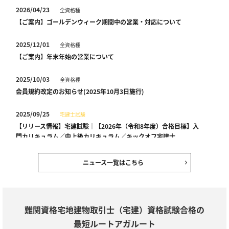
2026/04/23
全資格種
【ご案内】ゴールデンウィーク期間中の営業・対応について
2025/12/01
全資格種
【ご案内】年末年始の営業について
2025/10/03
全資格種
会員規約改定のお知らせ(2025年10月3日施行)
2025/09/25
宅建士試験
【リリース情報】宅建試験｜【2026年（令和8年度）合格目標】入
門カリキュラム／中上級カリキュラム／キックオフ宅建士
2025/08/18
宅建士試験
ニュース一覧はこちら
【セール情報】期間限定10％OFF！宅建士試験｜ アウトレットセー
ル
2024/12/28
全資格種
難関資格宅地建物取引士（宅建）資格試験合格の
【ご案内】年末年始の営業について
最短ルートアガルート