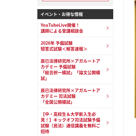
イベント・お得な情報
YouTubeLive開催！
講師による受講相談会
2026年 予備試験
短答式試験＜解答速報＞
辰已法律研究所×アガルートア
カデミー 予備試験
「総合択一模試」「論文公開模
試」
辰已法律研究所×アガルートア
カデミー 司法試験
「全国公開模試」
【中・高校生＆大学新入生必
見！】キックオフ司法試験予備
試験（民法）通信講義を無料ご
招待