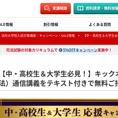
受講相談
資料請求・無料体
ALE情報
割引情報
よくある質問
法科大学院入試対策講座｜キャンペーン・SALE情報
> 【中・高校生＆大学生必
司法試験の対象カリキュラムで
5%OFFキャンペーン
実施中！
【中・高校生＆大学生必見！】キック
法）通信講義をテキスト付きで無料ご