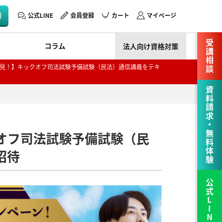
験
公式LINE
会員登録
カート
マイページ
受講相談
コラム
法人向け資格対策
見！】キックオフ司法試験予備試験（民法）通信講義をテキ
資料請求・無料体験
オフ司法試験予備試験（民
招待
公式LINE