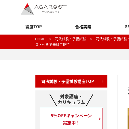
講座TOP
合格実績
S
HOME
>
司法試験・予備試験
>
司法試験・予備試験・
スト付きで無料ご招待
司法試験・予備試験講座TOP
対象講座・
カリキュラム
5％OFFキャンペーン
実施中！