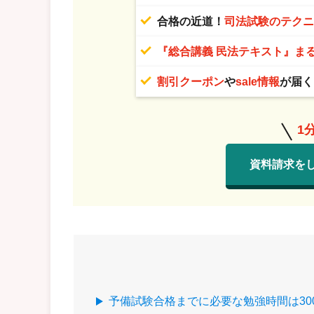
合格の近道！
司法試験のテク
『総合講義 民法テキスト』ま
割引クーポン
や
sale情報
が届く
1
資料請求を
予備試験合格までに必要な勉強時間は3000