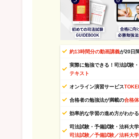
約13時間分の動画講義
が20日
実際に勉強できる！司法試験
テキスト
オンライン演習サービス
TOKE
合格者の勉強法が満載の
合格
効率的な学習の進め方がわか
司法試験・予備試験・法科大
司法試験／予備試験／法科大