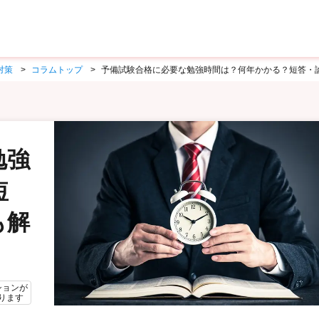
対策
コラムトップ
予備試験合格に必要な勉強時間は？何年かかる？短答・
勉強
短
も解
ションが
ります