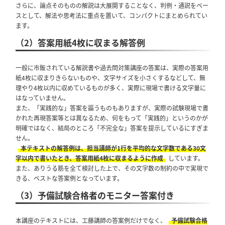
さらに、論点そのものの解説は大展開することなく、判例・通説をベー
スとして、解法や思考法に重点を置いて、コンパクトにまとめられてい
ます。
（2）答案用紙4枚に収まる解答例
一般に市販されている解説書や過去問対策講座の答案は、実際の答案用
紙4枚に収まりきらないものや、文字サイズを小さくするなどして、無
理やり4枚以内に収めているものが多く、実際に現場で書ける文字量に
はなっていません。
また、「実践的な」答案を謳うものもありますが、実際の試験現場で書
かれた再現答案等とは異なるため、何をもって「実践的」というのかが
明確ではなく、結局のところ「不完全な」答案を提示しているにすぎま
せん。
本テキストの解答例は、担当講師が1行を平均的な文字数である30文
字以内で書いたとき、答案用紙4枚に収まるように作成
しています。
また、ありうる筋を全て検討した上で、その文字数の制約の中で実現で
きる、ベストな答案例となっています。
（3）予備試験合格者のモニター答案付き
本講座のテキストには、工藤講師の答案例だけでなく、
予備試験合格