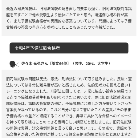
最近の司法試験は、旧司法試験の焼き直し的要素も強く、旧司法試験対策講
座を回すことで他の受験生より優位にたてたと思う。論述例も概ね質が高
く、また予備試験合格者の実践的な答案もついており、問題によっては予備
合格者の答案の書き方を参考にしたこともあったので有益だった。
令和4年予備試験合格者
佐々木 光弘さん【論文66位】（男性、20代、大学生）
旧司法試験の問題は民法、憲法、刑訴法について取り組みました。民法・憲
法については非常に難易度が高いと感じたため、法的思考力を鍛える良いト
レーニングになりました。刑訴法に関しては、非常に幅広い論点を網羅でき
る点で予備試験受験生も取り組むべきだと思います。更に旧司法試験過去問
解析講座は、講師の答案例の他に、予備試験に合格した方が書いて下さった
答案例が載っているので、これと自分が考えて書いたことの差異がそのまま
予備合格への差だと認識することができ、非常に具体的な合格へのイメージ
を持って取り組むことのできる素晴らしい講座だと感じました。旧司法試験
の問題は実質、短文事例問題と言って良いと思います。その点で、実際の予
備合格者が書いた答案例が載っている短文事例問題集は希少だと思いますか