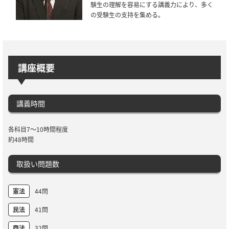
験生の理解を容易にする講義力により、多く
の受験生の支持を集める。
講座概要
講義時間
各科目7～10時間程度
約48時間
取扱い問題数
憲法
44問
民法
41問
商法
32問