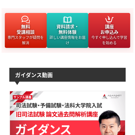
無料
資料請求・
講座
受講相談
無料体験
お申込み
専門スタッフが疑問を
詳しい講座情報をお届
今すぐ申し込んで学習
解消
け
を始める
ガイダンス動画