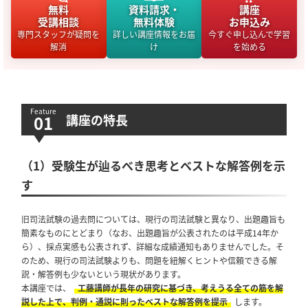
無料
資料請求・
講座
受講相談
無料体験
お申込み
専門スタッフが疑問を
詳しい講座情報をお届
今すぐ申し込んで学習
解消
け
を始める
講座の特長
（1）受験生が辿るべき思考とベストな解答例を示
す
旧司法試験の過去問については、現行の司法試験と異なり、出題趣旨も
簡素なものにとどまり（なお、出題趣旨が公表されたのは平成14年か
ら）、採点実感も公表されず、詳細な成績通知もありませんでした。そ
のため、現行の司法試験よりも、問題を紐解くヒントや信頼できる解
説・解答例も少ないという現状があります。
本講座では、
工藤講師が長年の研究に基づき、考えうる全ての筋を解
説した上で、判例・通説に則ったベストな解答例を提示
します。