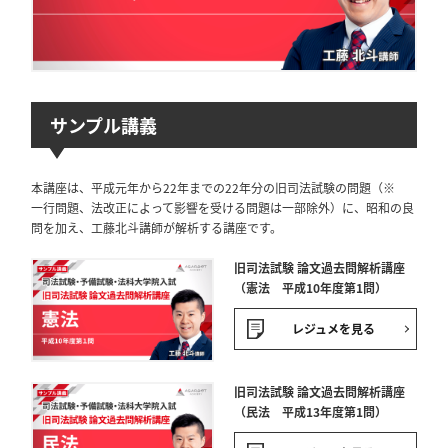
サンプル講義
本講座は、平成元年から22年までの22年分の旧司法試験の問題（※
一行問題、法改正によって影響を受ける問題は一部除外）に、昭和の良
問を加え、工藤北斗講師が解析する講座です。
旧司法試験 論文過去問解析講座
（憲法 平成10年度第1問）
レジュメを見る
旧司法試験 論文過去問解析講座
（民法 平成13年度第1問）