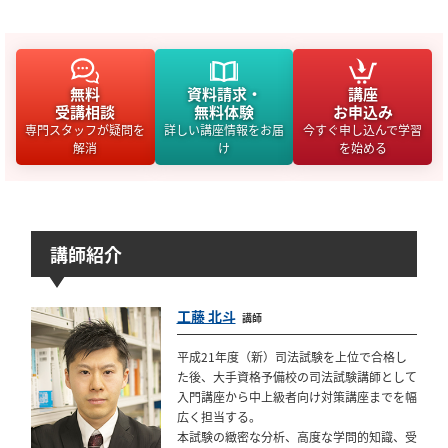
無料
資料請求・
講座
受講相談
無料体験
お申込み
専門スタッフが疑問を
詳しい講座情報をお届
今すぐ申し込んで学習
解消
け
を始める
講師紹介
工藤 北斗
講師
平成21年度（新）司法試験を上位で合格し
た後、大手資格予備校の司法試験講師として
入門講座から中上級者向け対策講座までを幅
広く担当する。
本試験の緻密な分析、高度な学問的知識、受