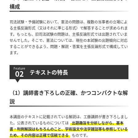
構成
司法試験・予備試験において、憲法の問題は、複数の当事者の立場によ
る主張反論形式（又はそれに準じる形式）で解答することが求められま
す。もっとも、旧司法試験の問題は、主張反論形式では出題されていま
せんでした。そこで、憲法については、現在の本試験の出題傾向に対応
することができるよう、問題・解説・答案を主張反論形式で構成してい
ます。
テキストの特長
（1）講師書き下ろしの正確、かつコンパクトな解
説
本講座のテキストに記載されている解説は、工藤講師が書き下ろしまし
た。公表されているものについては
出題趣旨を分析しながら、基本
書・判例解説はもちろんのこと、学術論文や法学雑誌等も参照している
ため、その内容は正確で信頼できる
ものです。