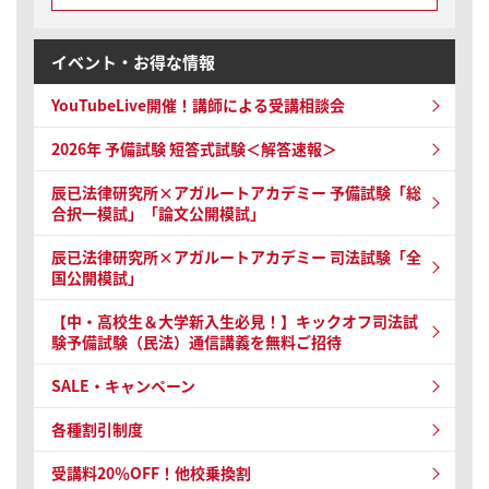
イベント・お得な情報
YouTubeLive開催！
講師による受講相談会
2026年 予備試験
短答式試験＜解答速報＞
辰已法律研究所×アガルートアカデミー 予備試験
「総
合択一模試」「論文公開模試」
辰已法律研究所×アガルートアカデミー 司法試験
「全
国公開模試」
【中・高校生＆大学新入生必見！】キックオフ司法試
験予備試験（民法）通信講義を無料ご招待
SALE・キャンペーン
各種割引制度
受講料20％OFF！他校乗換割