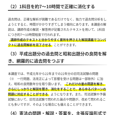
（2）1科目を約7～10時間で正確に消化する
過去問は、正確な解析が困難であるだけでなく、独力で過去問分析をし
ようとすると、時間がかかりすぎてしまう傾向にあります。本講座の解
説は、講師作成の解説・解答例が記載されたテキストを用いて、1科目
につき約7～10時間程度で行われます。
講師作成のテキストと分かりやすく要所を押さえた解説講義でコンパ
クトに過去問解析を完了させる
ことができます。
（3）平成出題分の過去問と昭和出題分の良問を解
き、網羅的に過去問をつぶす
本講座では、平成元年から22年までの22年分の旧司法試験の問題
（※ 一行問題、法改正によって影響を受ける問題は一部除外）に加
え、昭和の良問数年分を取り扱います。
これだけの量の問題を解き、
さらにしっかりと解説を聞き、消化をすることで、あらゆるパターンの
問題に対応することができる
ようになります。また、司法試験や予備
試験において、旧司法試験で問われた論点や問題が、改めて問われるこ
とも多いですが、そのような場合にも備えることができます。
（4）憲法の問題・解説・答案を、主張反論形式で