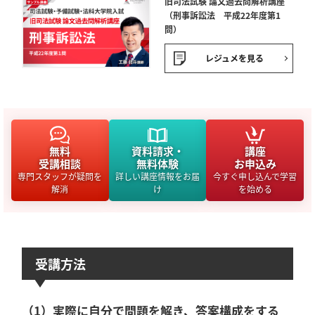
旧司法試験 論文過去問解析講座
（刑事訴訟法 平成22年度第1
問）
レジュメを見る
無料
資料請求・
講座
受講相談
無料体験
お申込み
専門スタッフが疑問を
詳しい講座情報をお届
今すぐ申し込んで学習
解消
け
を始める
受講方法
（1）実際に自分で問題を解き、答案構成をする