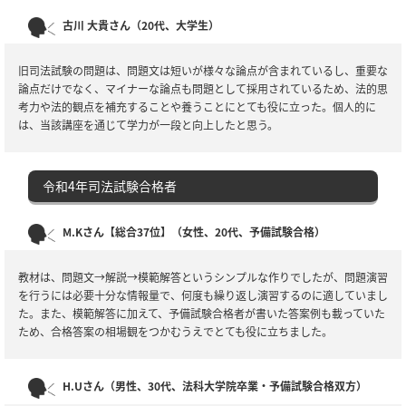
古川 大貴さん（20代、大学生）
旧司法試験の問題は、問題文は短いが様々な論点が含まれているし、重要な
論点だけでなく、マイナーな論点も問題として採用されているため、法的思
考力や法的観点を補充することや養うことにとても役に立った。個人的に
は、当該講座を通じて学力が一段と向上したと思う。
令和4年司法試験合格者
M.Kさん【総合37位】（女性、20代、予備試験合格）
教材は、問題文→解説→模範解答というシンプルな作りでしたが、問題演習
を行うには必要十分な情報量で、何度も繰り返し演習するのに適していまし
た。また、模範解答に加えて、予備試験合格者が書いた答案例も載っていた
ため、合格答案の相場観をつかむうえでとても役に立ちました。
H.Uさん（男性、30代、法科大学院卒業・予備試験合格双方）