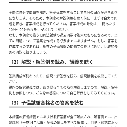
実際に自分で問題を解き、答案構成をすることで自分の弱点が浮き彫り
になります。そのため、本講座の解説講義を聴く前に、まずは自力で問
題を解き、答案構成を行ってください。答案構成の時間は、1問あたり
10分～20分程度を目安としてください。
なお、本講座で扱う旧司法試験の過去問数は膨大なものになるので、全
ての問題について答案を作成する必要まではありません。もし、答案を
作成するのであれば、現在の予備試験の問題文の長さに近い、比較的長
めの問題に絞りましょう。
（2）解説・解答例を読み、講義を聴く
答案構成が終わったら、解説・解答例を読み、解説講義を視聴してくだ
さい。
講座の解説講義では、あり得る全ての筋を解説しますので、解説・解答
例も参照しつつ、ご自身の答案について自己評価をしてみてください。
（3）予備試験合格者の答案を読む
本講座の解説講義ではあり得る解答筋が全て解説され、解答例では、出
題趣旨（平成14年以降）記載の論点をすべて網羅し、判例・通説に沿っ