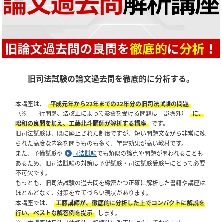
旧司法試験の論文過去問を徹底的に分析する。
本講座は、
平成元年から22年までの22年分の旧司法試験の問題
（※ 一行問題、法改正によって影響を受ける問題は一部除外）
に、
昭和の良問を加え、工藤北斗講師が解析する講座
です。
旧司法試験は、既に廃止された制度ですが、短い問題文ながら非常に練
られた高度な内容を問うものも多く、学習効果が高い教材です。
また、予備試験や
司法試験
でも類似の論点や問題が問われることも
あるため、旧司法試験の対策は予備試験・司法試験受験生にとって必要
不可欠です。
もっとも、旧司法試験の過去問を緻密かつ正確に解析した書籍や講座は
ほとんどなく、対策を立てづらい現状があります。
本講座では、
工藤講師が、徹底的に分析した上でコンパクトに解説を
行い、ベストな解答例を提示
します。