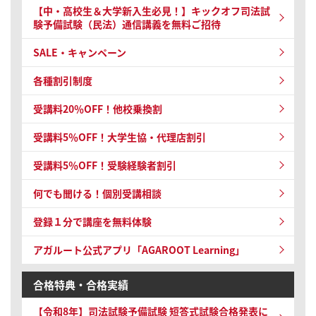
【中・高校生＆大学新入生必見！】キックオフ司法試
験予備試験（民法）通信講義を無料ご招待
SALE・キャンペーン
各種割引制度
受講料20％OFF！他校乗換割
受講料5％OFF！大学生協・代理店割引
受講料5％OFF！受験経験者割引
何でも聞ける！個別受講相談
登録１分で講座を無料体験
アガルート公式アプリ「AGAROOT Learning」
合格特典・合格実績
【令和8年】
司法試験予備試験 短答式試験
合格発表に