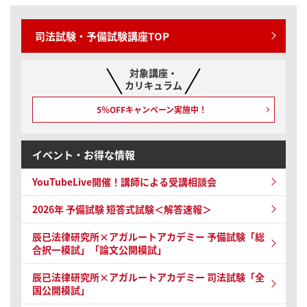
司法試験・予備試験講座TOP
対象講座・
カリキュラム
5％OFFキャンペーン
実施中！
イベント・お得な情報
YouTubeLive開催！
講師による受講相談会
2026年 予備試験
短答式試験＜解答速報＞
辰已法律研究所×アガルートアカデミー 予備試験
「総
合択一模試」「論文公開模試」
辰已法律研究所×アガルートアカデミー 司法試験
「全
国公開模試」