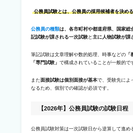
公務員試験とは、公務員の採用候補者を決め
公務員の種類
は、各市町村や都道府県、国家総
記試験が課される一次試験
と
主に人物試験が課
筆記試験は文章理解や数的処理、時事などの
「
「専門試験」
で構成されていることが一般的で
また
面接試験は個別面接が基本
で、受験先によ
なるため、個別での確認が必須です。
【2026年】公務員試験の試験日程
公務員試験対策は一次試験日から逆算して進め