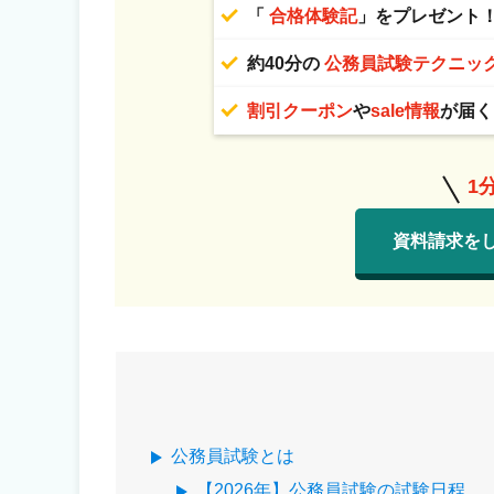
「
合格体験記
」をプレゼント
約40分の
公務員試験テクニッ
割引クーポン
や
sale情報
が届く
1
資料請求を
公務員試験とは
【2026年】公務員試験の試験日程