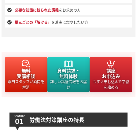
必要な知識に絞られた講義
をお求めの方
単元ごとの「解ける」
を着実に増やしたい方
無料
資料請求・
講座
受講相談
無料体験
お申込み
専門スタッフが疑問を
詳しい講座情報をお届
今すぐ申し込んで学習
解消
け
を始める
労働法対策講座の特長