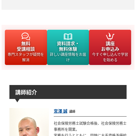
無料
資料請求・
講座
受講相談
無料体験
お申込み
専門スタッフが疑問を
詳しい講座情報をお届
今すぐ申し込んで学習
解消
け
を始める
講師紹介
宮澤 誠
講師
社会保険労務士試験合格後、社会保険労務士
事務所を開業。
実務を行うとともに、同時に大手資格予備校