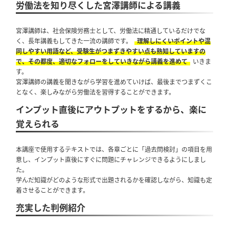
労働法を知り尽くした宮澤講師による講義
宮澤講師は、社会保険労務士として、労働法に精通しているだけでな
く、長年講義もしてきた一流の講師です。
理解しにくいポイントや混
同しやすい用語など、受験生がつまずきやすい点も熟知していますの
で、その都度、適切なフォローをしていきながら講義を進めて
いきま
す。
宮澤講師の講義を聞きながら学習を進めていけば、最後までつまずくこ
となく、楽しみながら労働法を習得することができます。
インプット直後にアウトプットをするから、楽に
覚えられる
本講座で使用するテキストでは、各章ごとに「過去問検討」の項目を用
意し、インプット直後にすぐに問題にチャレンジできるようにしまし
た。
学んだ知識がどのような形式で出題されるかを確認しながら、知識も定
着させることができます。
充実した判例紹介