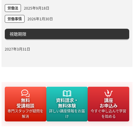
労働法
2025年9月18日
労働事情
2026年1月30日
視聴期限
2027年3月31日
無料
資料請求・
講座
受講相談
無料体験
お申込み
専門スタッフが疑問を
詳しい講座情報をお届
今すぐ申し込んで学習
解消
け
を始める