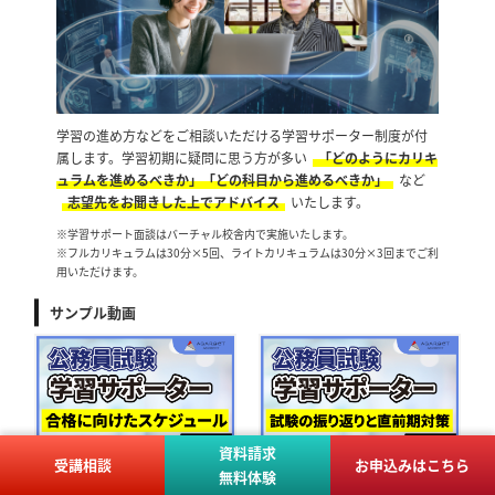
学習の進め方などをご相談いただける学習サポーター制度が付
属します。学習初期に疑問に思う方が多い
「どのようにカリキ
ュラムを進めるべきか」「どの科目から進めるべきか」
など
志望先をお聞きした上でアドバイス
いたします。
※学習サポート面談はバーチャル校舎内で実施いたします。
※フルカリキュラムは30分×5回、ライトカリキュラムは30分×3回までご利
用いただけます。
サンプル動画
資料請求
受講相談
お申込みはこちら
無料体験