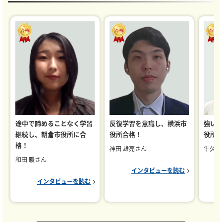
途中で諦めることなく学習
反復学習を意識し、横浜市
強い
継続し、朝倉市役所に合
役所合格！
役所
格！
神田 雄亮さん
牛久 
和田 暖さん
インタビューを読む
インタビューを読む