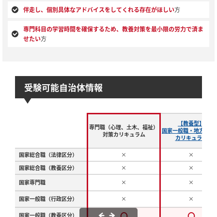
伴走し、個別具体なアドバイスをしてくれる存在がほしい
方
専門科目の学習時間を確保するため、教養対策を最小限の労力で済ま
せたい
方
受験可能自治体情報
【教養型】
専門職（心理、土木、福祉）
国家一般職・地方公務
対策カリキュラム
カリキュラム
国家総合職（法律区分）
×
×
国家総合職（教養区分）
×
×
国家専門職
×
×
国家一般職（行政区分）
×
×
〇
〇
国家一般職（教養区分）