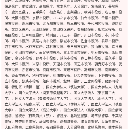
県庁、茨城県庁、石川県庁、福井県庁、滋賀県庁、奈良県庁、和歌山県庁、
徳島県庁、愛媛県庁、高知県庁、熊本県庁、大分県庁、宮崎県庁、長崎県
庁、鹿児島県庁、岩手県庁、福島県庁、山梨県庁、横浜市役所、名古屋市役
所、大阪市役所、京都市役所、さいたま市役所、仙台市役所、千葉市役所、
堺市役所、浜松市役所、北九州市役所、熊本市役所、千代田区役所、港区役
所、文京区役所、大田区役所、世田谷区役所、豊島区役所、板橋区役所、練
馬区役所、江戸川区役所、特別区、八王子市役所、川口市役所、市川市役
所、調布市役所、武蔵村山市役所、稲城市役所、佐倉市役所、君津市役所、
取手市役所、水戸市役所、越谷市役所、春日部市役所、狭山市役所、深谷市
役所、小田原市役所、南足柄市役所、富士吉田市役所、甲府市役所、飯田市
役所、金沢市役所、野々市市役所、越前市役所、春日井市役所、長久手市役
所、大津市役所、米原市役所、天理市役所、田辺市役所、羽曳野市役所、愛
西市役所、赤磐市役所、真庭市役所、東温市役所、高知市役所、南国市役
所、香南市役所、別府市役所、松浦市役所、いわき市役所、下野市役所、帯
広市役所、釧路市役所、胎内市役所、館林市役所、二宮町役場、菰野町役
場、特別区（清掃一組）、国立大学法人（筑波大学）、国立大学法人（九州
大学）、国立大学法人（関東甲信越地区）、国立大学法人（東京農工大
学）、国立大学法人（豊橋技術科学大学）、国立大学法人（山形大学）、国
立大学法人（福島大学）、国立大学法人（佐賀大学）、国立大学法人（徳島
大学）、国立大学法人（高知大学）、国立大学法人（鳥取大学）、国立病院
機構、警視庁（行政職員Ⅰ類）、警視庁、北海道警察、埼玉県警察、千葉県
警察、神奈川県警察、静岡県警察、愛知県警察、滋賀県警察、兵庫県警察、
大阪府警察、広島県警察、福岡県警察、大分県警察、宮崎県警察、熊本県警