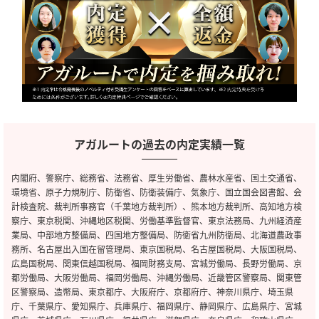
アガルートの過去の内定実績一覧
内閣府、警察庁、総務省、法務省、厚生労働省、農林水産省、国土交通省、
環境省、原子力規制庁、防衛省、防衛装備庁、気象庁、国立国会図書館、会
計検査院、裁判所事務官（千葉地方裁判所）、熊本地方裁判所、高知地方検
察庁、東京税関、沖縄地区税関、労働基準監督官、東京法務局、九州経済産
業局、中部地方整備局、四国地方整備局、防衛省九州防衛局、北海道農政事
務所、名古屋出入国在留管理局、東京国税局、名古屋国税局、大阪国税局、
広島国税局、関東信越国税局、福岡財務支局、宮城労働局、長野労働局、京
都労働局、大阪労働局、福岡労働局、沖縄労働局、近畿管区警察局、関東管
区警察局、造幣局、東京都庁、大阪府庁、京都府庁、神奈川県庁、埼玉県
庁、千葉県庁、愛知県庁、兵庫県庁、福岡県庁、静岡県庁、広島県庁、宮城