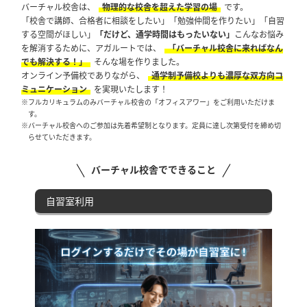
バーチャル校舎は、
物理的な校舎を超えた学習の場
です。
「校舎で講師、合格者に相談をしたい」「勉強仲間を作りたい」「自習
する空間がほしい」
「だけど、通学時間はもったいない」
こんなお悩み
を解消するために、アガルートでは、
「バーチャル校舎に来ればなん
でも解決する！」
そんな場を作りました。
オンライン予備校でありながら、
通学制予備校よりも濃厚な双方向コ
ミュニケーション
を実現いたします！
※フルカリキュラムのみバーチャル校舎の「オフィスアワー」をご利用いただけま
す。
※バーチャル校舎へのご参加は先着希望制となります。定員に達し次第受付を締め切
らせていただきます。
バーチャル校舎でできること
自習室利用