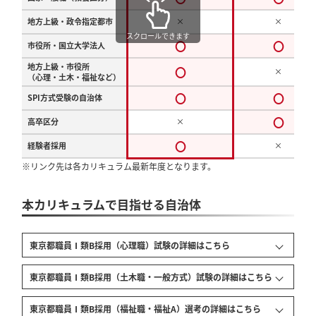
地方上級・政令指定都市
×
×
スクロールできます
〇
〇
市役所・国立大学法人
地方上級・市役所
〇
×
（心理・土木・福祉など）
〇
〇
SPI方式受験の自治体
〇
高卒区分
×
〇
経験者採用
×
※リンク先は各カリキュラム最新年度となります。
本カリキュラムで目指せる自治体
東京都職員Ⅰ類B採用（心理職）
試験の詳細はこちら
東京都職員Ⅰ類B採用（土木職・一般方式）
試験の詳細はこちら
東京都職員Ⅰ類B採用（福祉職・福祉A）選考
の詳細はこちら