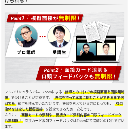
けられる！
フルカリキュラムでは、Zoomによる
講師との1対1での模擬面接を回数無制
限
で受けることが可能です。
自信を持って本番に挑むことができるまで何
回でも
練習を積んでいただけます。併願を考えている方にとっても、
各自
治体を想定した模擬面接
を設定できるため、安心です。
さらに、
面接カードの添削や、面接カード添削内容の口頭フィードバック
も無制限！
面接カード添削フィードバックはZoomにて講師との1対1で行い
ます。