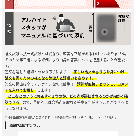
論文試験は択一式試験とは異なり、確実な正解があるわけではありません。
そのため第三者による評価により自身の答案レベルを把握することが重要で
す。
答案を通じた講師とのやり取りにより、
正しい論文の書き方を身につけ、
論文を書くための柱となる論理力と語彙力を高めます。
答案の提出は全てオンラインなので簡単！
講師が直接チェックし、コメン
トを入れてお戻し
します！
どこをどのように修正すべきなのか、どの点が評価されるのかが細かく確
認できる
ので、最終的には合格点を取れる答案を作成することができるよ
うになります。
※添削回数には制限がございます（【教養論文添削】フル：5通、ライト：1通）。
添削指導サンプル