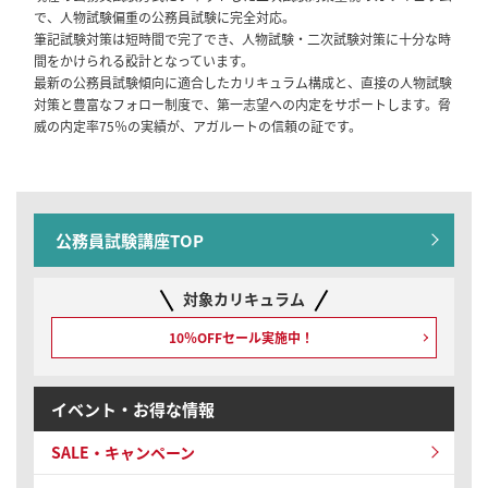
で、人物試験偏重の公務員試験に完全対応。
卒/1年コース）／【教養型】国家一般職・地方公務員カリキュラム（フ
筆記試験対策は短時間で完了でき、人物試験・二次試験対策に十分な時
ル・ライト）（大卒/1年コース）
間をかけられる設計となっています。
最新の公務員試験傾向に適合したカリキュラム構成と、直接の人物試験
2026/02/02
公務員試験
対策と豊富なフォロー制度で、第一志望への内定をサポートします。脅
【リリース情報】公務員試験対策講座｜【2028年合格目標】国家総合職
威の内定率75％の実績が、アガルートの信頼の証です。
［法律区分・教養区分併願］対策カリキュラム（大卒/2年コース）／国家
総合職［教養区分］対策カリキュラム（大卒/2年コース）／【教養+専門
型】地方公務員・国家一般職・専門職カリキュラム（フル・ライト）（大
卒/2年コース）／【教養型】国家一般職・地方公務員カリキュラム（フ
ル・ライト）（大卒/2年コース）
公務員試験講座TOP
2026/02/02
公務員試験
対象カリキュラム
【リリース情報】公務員試験対策講座｜【2029年合格目標】国家総合職
［法律区分・教養区分併願］対策カリキュラム（大卒/3年コース）／国家
10％OFFセール実施中！
総合職［教養区分］対策カリキュラム（大卒/3年コース）
2026/01/07
公務員試験
イベント・お得な情報
【セール情報】期間限定10％OFF！公務員試験 | アウトレットセール
SALE・キャンペーン
2025/12/01
全資格種