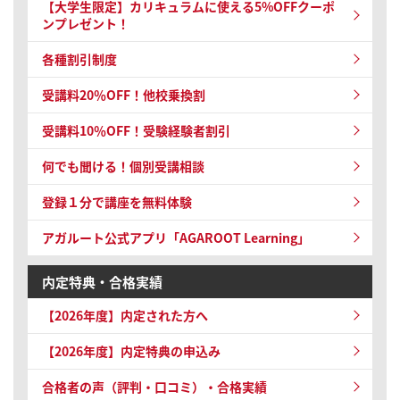
【ご案内】年末年始の営業について
【大学生限定】カリキュラムに使える5%OFFクーポ
ンプレゼント！
各種割引制度
受講料20％OFF！他校乗換割
受講料10％OFF！
受験経験者割引
何でも聞ける！個別受講相談
登録１分で講座を無料体験
アガルート公式アプリ「AGAROOT Learning」
内定特典・合格実績
【2026年度】内定された方へ
【2026年度】内定特典の申込み
合格者の声（評判・口コミ）・合格実績