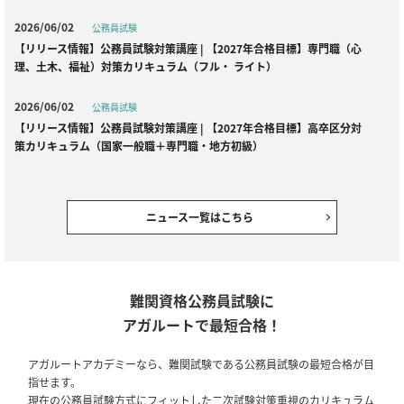
2026/06/02
公務員試験
【リリース情報】公務員試験対策講座 | 【2027年合格目標】専門職（心
理、土木、福祉）対策カリキュラム（フル・ ライト）
2026/06/02
公務員試験
【リリース情報】公務員試験対策講座 | 【2027年合格目標】高卒区分対
策カリキュラム（国家一般職＋専門職・地方初級）
2026/06/02
公務員試験
【リリース情報】公務員試験対策講座 | 【2027年合格目標】SPI・SCOA
ニュース一覧はこちら
型対策カリキュラム
2026/04/23
全資格種
【ご案内】ゴールデンウィーク期間中の営業・対応について
難関資格公務員試験に
アガルートで最短合格！
2026/02/02
公務員試験
【リリース情報】公務員試験対策講座｜【2027年合格目標】国家総合職
アガルートアカデミーなら、難関試験である公務員試験の最短合格が目
［法律区分・教養区分併願］対策カリキュラム（大卒/1年コース）／国家
指せます。
総合職［教養区分］対策カリキュラム（大卒/1年コース）／【教養+専門
現在の公務員試験方式にフィットした二次試験対策重視のカリキュラム
型】地方公務員・国家一般職・専門職カリキュラム（フル・ライト）（大