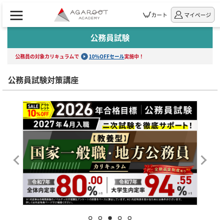
カート
マイページ
公務員試験
公務員の対象カリキュラムで
10%OFFセール
実施中！
公務員試験対策講座