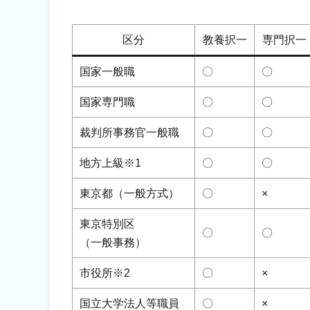
区分
教養択一
専門択一
国家一般職
〇
〇
国家専門職
〇
〇
裁判所事務官一般職
〇
〇
地方上級※1
〇
〇
東京都（一般方式）
〇
×
東京特別区
〇
〇
（一般事務）
市役所※2
〇
×
国立大学法人等職員
〇
×