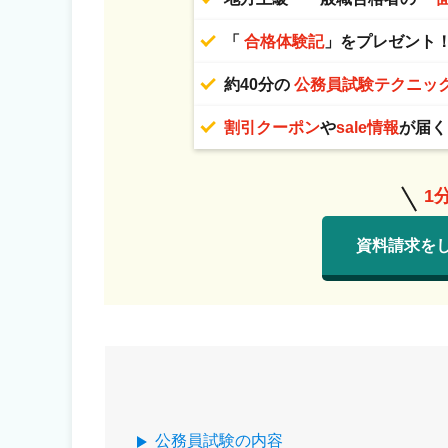
「
合格体験記
」をプレゼント
約40分の
公務員試験テクニッ
割引クーポン
や
sale情報
が届く
1
資料請求を
公務員試験の内容