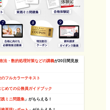
政法・数的処理対策などの講義
が20日間見放
験のフルカラーテキスト
はじめての公務員ガイドブック
実践ミニ問題集
」がもらえる！
面接再現レポート
」がもらえる！