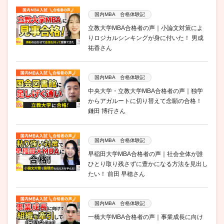
国内MBA 合格体験記
立教大学MBA合格者の声｜小論文対策によ
りロジカルシンキングが身に付いた！ 男成
祐香さん
国内MBA 合格体験記
中央大学・立教大学MBA合格者の声｜独学
からアガルートに切り替えて念願の合格！
鎌田 博行さん
国内MBA 合格体験記
早稲田大学MBA合格者の声｜社会全体が誰
ひとり取り残さずに豊かになる方法を見出し
たい！ 前田 早穂さん
国内MBA 合格体験記
一橋大学MBA合格者の声｜事業成長に向け