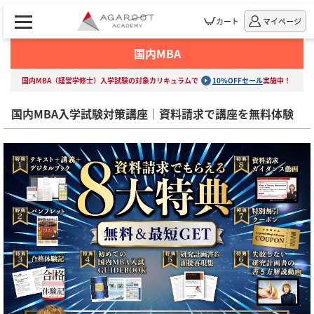
カート
マイページ
国内MBA
国内MBA（経営学修士）入学試験の対象カリキュラムで
10%OFFセール
実施中！
国内MBA入学試験対策講座｜資料請求で講座を無料体験