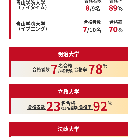
合格者数
合格率
青山学院大学
8
89
（デイタイム）
/9名
%
合格者数
合格率
青山学院大学
7
70
（イブニング）
/10名
%
明治大学
7
78
名合格
%
合格者数
合格率
/9名受験
立教大学
23
92
名合格
%
合格者数
合格率
/25名受験
法政大学