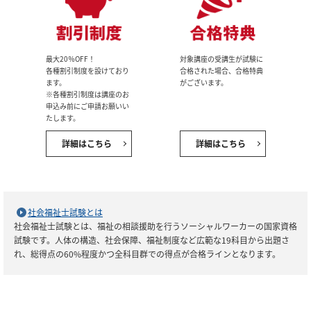
最大20％OFF！
対象講座の受講生が試験に
各種割引制度を設けており
合格された場合、合格特典
ます。
がございます。
※各種割引制度は講座のお
申込み前にご申請お願いい
たします。
詳細はこちら
詳細はこちら
社会福祉士試験とは
社会福祉士試験とは、福祉の相談援助を行うソーシャルワーカーの国家資格
試験です。人体の構造、社会保障、福祉制度など広範な19科目から出題さ
れ、総得点の60%程度かつ全科目群での得点が合格ラインとなります。