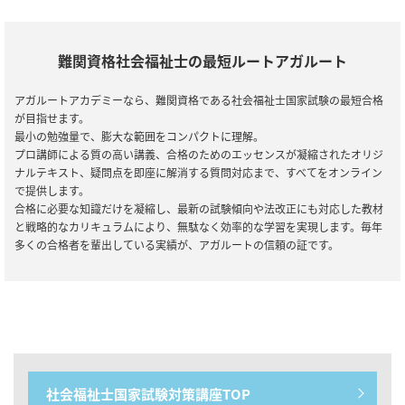
会員規約改定のお知らせ(2025年10月3日施行)
2025/06/11
社会福祉士国家試験
難関資格社会福祉士の最短ルートアガルート
【リリース情報】社会福祉士国家試験｜第38回（2025年度）中上級
総合講義/中上級カリキュラム
アガルートアカデミーなら、難関資格である社会福祉士国家試験の最短合格
が目指せます。
2025/03/13
社会福祉士国家試験
最小の勉強量で、膨大な範囲をコンパクトに理解。
【リリース情報】社会福祉士国家試験｜【第38回合格目標】入門総
プロ講師による質の高い講義、合格のためのエッセンスが凝縮されたオリジ
合講義/入門カリキュラム
ナルテキスト、疑問点を即座に解消する質問対応まで、すべてをオンライン
で提供します。
合格に必要な知識だけを凝縮し、最新の試験傾向や法改正にも対応した教材
2024/12/28
全資格種
と戦略的なカリキュラムにより、無駄なく効率的な学習を実現します。毎年
【ご案内】年末年始の営業について
多くの合格者を輩出している実績が、アガルートの信頼の証です。
2024/12/06
全資格種
【ご案内】※重要※【2024年12月10日実施】メンテナンスのお知
らせ
2024/11/07
社会福祉士国家試験
【セール情報】期間限定10％OFF！社会福祉士国家試験｜アウトレ
ットセール
社会福祉士国家試験対策講座TOP