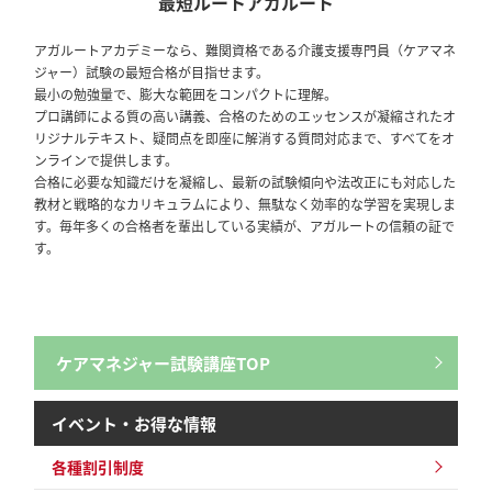
最短ルートアガルート
リース
アガルートアカデミーなら、難関資格である介護支援専門員（ケアマネ
2025/04/09
ケアマネジャー試験
ジャー）試験の最短合格が目指せます。
【リリース情報】介護支援専門員（ケアマネジャー）試験｜【2025年合
最小の勉強量で、膨大な範囲をコンパクトに理解。
格目標】合格カリキュラム／総合講義
プロ講師による質の高い講義、合格のためのエッセンスが凝縮されたオ
リジナルテキスト、疑問点を即座に解消する質問対応まで、すべてをオ
2024/12/28
全資格種
ンラインで提供します。
【ご案内】年末年始の営業について
合格に必要な知識だけを凝縮し、最新の試験傾向や法改正にも対応した
教材と戦略的なカリキュラムにより、無駄なく効率的な学習を実現しま
す。毎年多くの合格者を輩出している実績が、アガルートの信頼の証で
2024/12/06
全資格種
す。
【ご案内】※重要※【2024年12月10日実施】メンテナンスのお知らせ
2024/08/29
ケアマネジャー試験
【セール情報】期間限定10％OFF！介護支援専門員（ケアマネジャー）試
験｜ アウトレットセール
ケアマネジャー試験講座TOP
イベント・お得な情報
各種割引制度