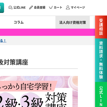
験
公式LINE
会員登録
カート
マイページ
受講相談
コラム
法人向け資格対策
える！
資料請求・無料体験
3級対策講座
公式LINE