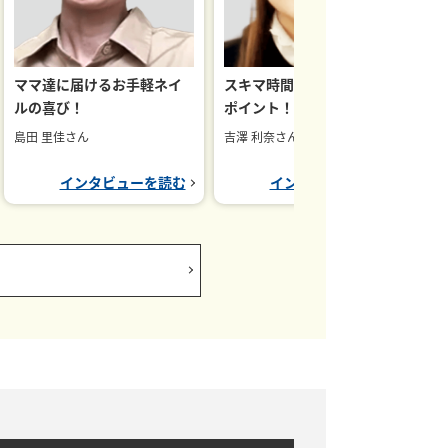
合
ママ達に届けるお手軽ネイ
スキマ時間での学習継続が
れ
ルの喜び！
ポイント！
合
島田 里佳さん
吉澤 利奈さん
インタビューを読む
インタビューを読む