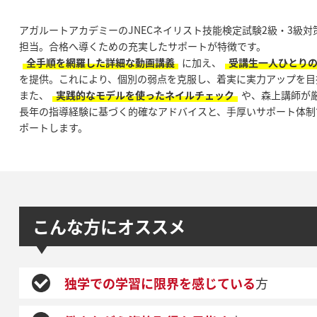
アガルートアカデミーのJNECネイリスト技能検定試験2級・3級
担当。合格へ導くための充実したサポートが特徴です。
全手順を網羅した詳細な動画講義
に加え、
受講生一人ひとり
を提供。これにより、個別の弱点を克服し、着実に実力アップを目
また、
実践的なモデルを使ったネイルチェック
や、森上講師が
長年の指導経験に基づく的確なアドバイスと、手厚いサポート体制
ポートします。
こんな方にオススメ
独学での学習に限界を感じている
方