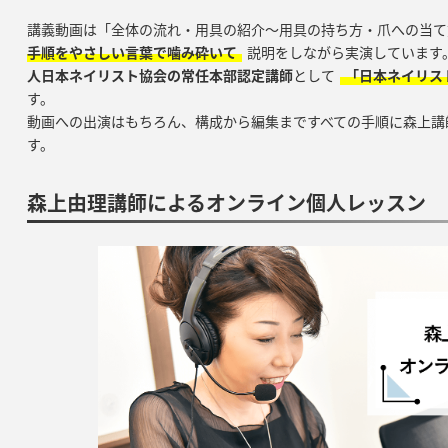
講義動画は「全体の流れ・用具の紹介～用具の持ち方・爪への当て
手順をやさしい言葉で噛み砕いて
説明をしながら実演しています
人日本ネイリスト協会の常任本部認定講師
として
「日本ネイリス
す。
動画への出演はもちろん、構成から編集まですべての手順に森上講
す。
森上由理講師によるオンライン個人レッスン