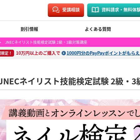
受講相談
資料請求・無料体
割引情報
よくある質問
 JNECネイリスト技能検定試験 2級・3級対策講座
10万円以上のご購入で
1000円分のPayPayポイントがもら
間限定！
JNECネイリスト技能検定試験 2級・