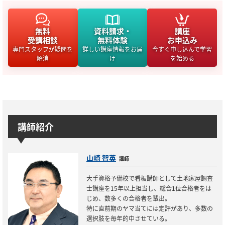
無料
資料請求・
講座
受講相談
無料体験
お申込み
専門スタッフが疑問を
詳しい講座情報をお届
今すぐ申し込んで学習
解消
け
を始める
講師紹介
山崎 智英
講師
大手資格予備校で看板講師として土地家屋調査
士講座を15年以上担当し、総合1位合格者をは
じめ、数多くの合格者を輩出。
特に直前期のヤマ当てには定評があり、多数の
選択肢を毎年的中させている。