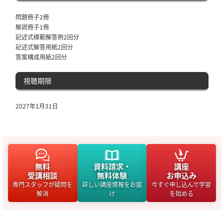
問題冊子2冊
解説冊子1冊
記述式模範解答例2回分
記述式解答用紙2回分
答案構成用紙2回分
視聴期限
2027年1月31日
無料
資料請求・
講座
受講相談
無料体験
お申込み
専門スタッフが疑問を
詳しい講座情報をお届
今すぐ申し込んで学習
解消
け
を始める