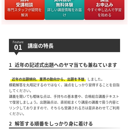
受講相談
無料体験
お申込み
専門スタッフが疑問を
詳しい講座情報をお届
今すぐ申し込んで学習
解消
け
を始める
講座の特長
1
近年の記述式出題へのヤマ当ても兼ねています
近年の出題傾向、業界の動向から、出題を予想
しました。
模範解答を丸暗記するのではなく、論点をしっかり習得することを目指
してください。
講義を聞いても曖昧な点は、手持ちの基本書や、合格総合講義テキスト
で復習しましょう。出題論点は、直前総まくり講座の講義で扱う内容と
リンクしておりますので、そちらも受講される方は是非あわせてご利用
ください。
2
解答する順番をしっかり身に着ける