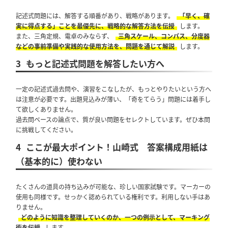
記述式問題には、解答する順番があり、戦略があります。
「早く、確
実に得点する」ことを最優先に、戦略的な解答方法を伝授
します。
また、三角定規、電卓のみならず、
三角スケール、コンパス、分度器
などの事前準備や実践的な使用方法を、問題を通じて解説
します。
3
もっと記述式問題を解答したい方へ
一定の記述式過去問や、演習をこなしたが、もっとやりたいという方へ
は注意が必要です。出題見込みが薄い、「奇をてらう」問題には着手し
て欲しくありません。
過去問ベースの論点で、質が良い問題をセレクトしています。ぜひ本問
に挑戦してください。
4
ここが最大ポイント！山崎式 答案構成用紙は
（基本的に）使わない
たくさんの道具の持ち込みが可能な、珍しい国家試験です。マーカーの
使用も同様です。せっかく認められている権利です。利用しない手はあ
りません。
どのように知識を整理していくのか、一つの例示として、マーキング
術を伝授
します。