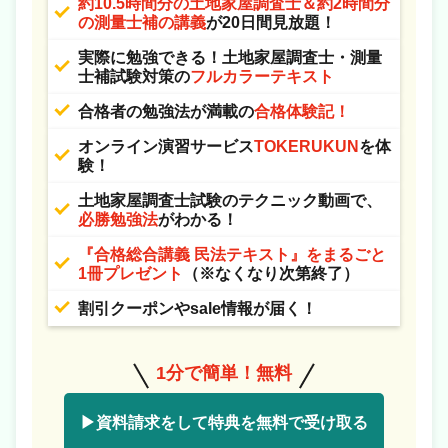
約10.5時間分の土地家屋調査士＆約2時間分
の測量士補の講義
が20日間見放題！
実際に勉強できる！土地家屋調査士・測量
士補試験対策の
フルカラーテキスト
合格者の勉強法が満載の
合格体験記！
オンライン演習サービス
TOKERUKUN
を体
験！
土地家屋調査士試験のテクニック動画で、
必勝勉強法
がわかる！
『合格総合講義 民法テキスト』をまるごと
1冊プレゼント
（※なくなり次第終了）
割引クーポンやsale情報が届く！
1分で簡単！無料
▶資料請求をして特典を無料で受け取る