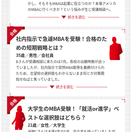
かし、そもそもMBAは起業に役立つのか？本場アメリカ
のMBAに行くべきか？という悩みが生じ受講相談へ。
続きを読む
社内指示で急遽MBAを受験！合格のた
めの短期戦略とは？
35歳／男性／会社員
Bさんが受講相談に来たのは7月。各校の出願時期が迫っ
ていましたが、社内指示で突然MBA取得を義務付けられ
たため、志望校の選択肢もわからないまま何とか対策開
始せねばと焦っていました。
続きを読む
大学生のMBA受験！「就活or進学」ベ
ストな選択肢はどちら？
21歳／女性／大学生
当時Cさんは大学4年の5月。内々定も持っていましたが、