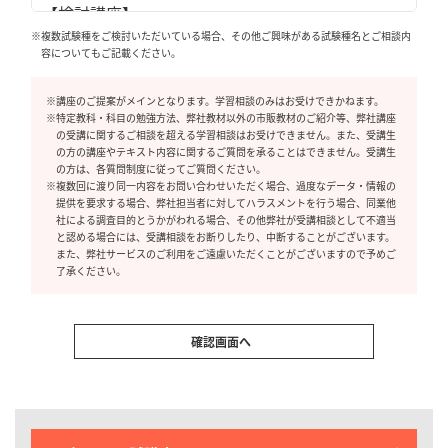
※複数試験種をご検討いただいている場合、その他ご興味がある試験種名とご相談内
容についてもご記載ください。
※講座のご提案がメインとなります。学習相談のみはお受けできかねます。
※特定教科・科目の勉強方法、弊社教材以外の市販教材のご紹介等、弊社講座
の受講に関するご相談を超える学習相談はお受けできません。また、受講生
の方の講座やテキスト内容に関するご質問を承ることはできません。受講生
の方は、各質問制度に従ってご質問ください。
※複数回に渡り同一内容をお問い合わせいただく場合、過度なデータ・情報の
提供を要求する場合、弊社担当者に対してハラスメントを行う場合、同業他
社による調査目的とうかがわれる場合、その他弊社が受講相談として不適当
と認める場合には、受講相談をお断りしたり、中断することがございます。
また、弊社サービスのご利用をご遠慮いただくことがございますので予めご
了承ください。