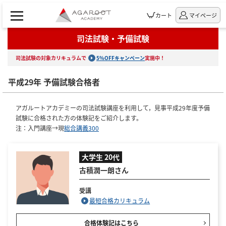
カート
マイページ
司法試験・予備試験
司法試験の対象カリキュラムで
5%OFFキャンペーン
実施中！
平成29年 予備試験合格者
アガルートアカデミーの司法試験講座を利用して，見事平成29年度予備
試験に合格された方の体験記をご紹介します。
注：入門講座→現
総合講義300
大学生 20代
古積潤一朗さん
受講
最短合格カリキュラム
合格体験記はこちら