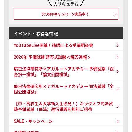
カリキュラム
5％OFFキャンペーン
実施中！
イベント・お得な情報
YouTubeLive開催！
講師による受講相談会
2026年 予備試験
短答式試験＜解答速報＞
辰已法律研究所×アガルートアカデミー 予備試験
「総
合択一模試」「論文公開模試」
辰已法律研究所×アガルートアカデミー 司法試験
「全
国公開模試」
【中・高校生＆大学新入生必見！】キックオフ司法試
験予備試験（民法）通信講義を無料ご招待
SALE・キャンペーン