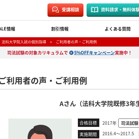
受講相談
資料請求・無料体
ALE情報
割引情報
よくある質問
・法科大学院入試の個別指導
> ご利用者の声・ご利用例
司法試験の対象カリキュラムで
5%OFFキャンペーン
実施中！
ご利用者の声・ご利用例
Aさん（法科大学院既修3年
合格目標
2017年
司法試験
2016.4～2017.
実施期間