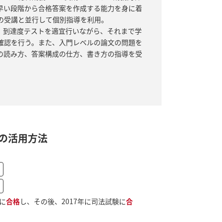
早い段階から合格答案を作成する能力を身に着
の受講と並行して個別指導を利用。
、到達度テストを適宜行いながら、それまで学
確認を行う。また、入門レベルの論文の問題を
の読み方、答案構成の仕方、書き方の指導を受
の活用方法
に
合格
し、その後、2017年に司法試験に
合