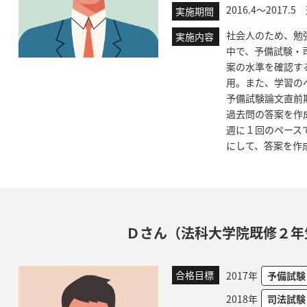
2016.4～2017.
実施期間
社会人のため、勉
実施内容
中で、予備試験・
案の水準を確認す
用。また、学習の
予備試験論文直前
過去問の答案を作
週に１回のペース
にして、答案を作
Ｄさん（法科大学院既修２年
合格目標
2017年
予備試験
2018年
司法試験