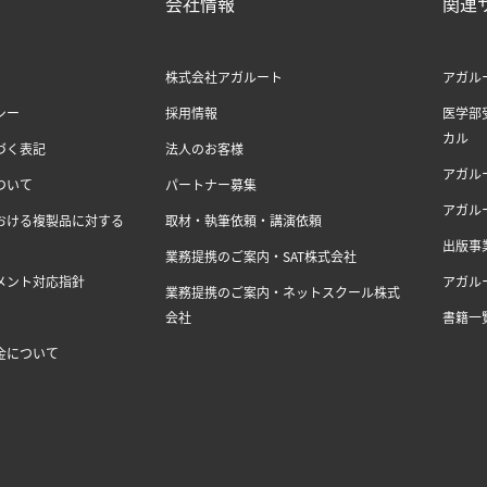
会社情報
関連
株式会社アガルート
アガル
シー
採用情報
医学部
カル
づく表記
法人のお客様
アガル
ついて
パートナー募集
アガル
おける複製品に対する
取材・執筆依頼・講演依頼
出版事
業務提携のご案内・SAT株式会社
メント対応指針
アガル
業務提携のご案内・ネットスクール株式
会社
書籍一
金について