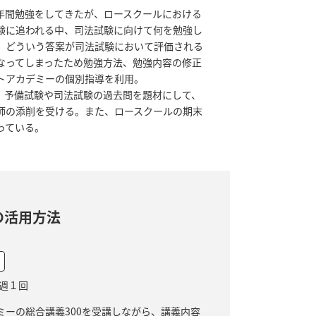
年間勉強をしてきたが、ロースクールにおける
験に追われる中、司法試験に向けて何を勉強し
、どういう答案が司法試験において評価される
なってしまったため勉強方法、勉強内容の修正
トアカデミーの個別指導を利用。
、予備試験や司法試験の過去問を題材にして、
師の添削を受ける。また、ロースクールの期末
っている。
の活用方法
7 週１回
ミーの総合講義300を受講しながら、講義内容