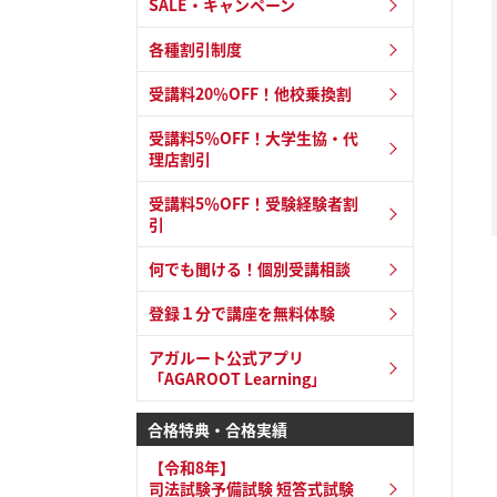
SALE・キャンペーン
各種割引制度
受講料20％OFF！他校乗換割
受講料5％OFF！大学生協・代
理店割引
受講料5％OFF！受験経験者割
引
何でも聞ける！個別受講相談
登録１分で講座を無料体験
アガルート公式アプリ
「AGAROOT Learning」
合格特典・合格実績
【令和8年】
司法試験予備試験 短答式試験