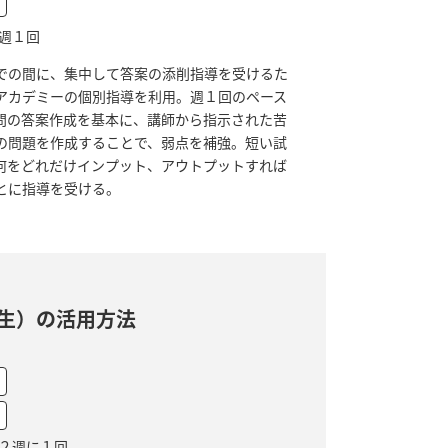
7 週１回
での間に、集中して答案の添削指導を受けるた
アカデミーの個別指導を利用。週１回のペース
問の答案作成を基本に、講師から指示された苦
の問題を作成することで、弱点を補強。短い試
何をどれだけインプット、アウトプットすれば
とに指導を受ける。
生）の活用方法
7 ２週に１回