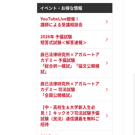
イベント・お得な情報
YouTubeLive開催！
講師による受講相談会
2026年 予備試験
短答式試験＜解答速報＞
辰已法律研究所×アガルートア
カデミー 予備試験
「総合択一模試」「論文公開模
試」
辰已法律研究所×アガルートア
カデミー 司法試験
「全国公開模試」
【中・高校生＆大学新入生必
見！】キックオフ司法試験予備
試験（民法）通信講義を無料ご
招待