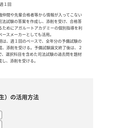
5 週１回
強仲間や先輩合格者等から情報が入ってこない
司法試験の答案を作成し、添削を受け、合格答
るためにアガルートアカデミーの個別指導を利
ペースメーカーとしても活用。
期は、週１回のペースで、全年分の予備試験の
成、添削を受ける。予備試験論文終了後は、２
で、選択科目を含めた司法試験の過去問を題材
成し、添削を受ける。
生）の活用方法