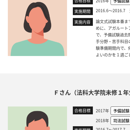
合格目標
2016年
予備試験
2016.6～2016.
実施期間
論文式試験本番ま
実施内容
めに、アガルート
で、予備試験過去
手分野・苦手科目
験準備期間内で、
よいのかを１週ご
Ｆさん（法科大学院未修１年
合格目標
2017年
予備試験
2018年
司法試験
2016.7～2017.
実施期間