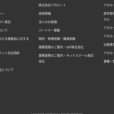
株式会社アガルート
アガル
シー
採用情報
医学部
カル
づく表記
法人のお客様
アガル
ついて
パートナー募集
アガル
おける複製品に対する
取材・執筆依頼・講演依頼
出版事
業務提携のご案内・SAT株式会社
メント対応指針
アガル
業務提携のご案内・ネットスクール株式
会社
書籍一
金について