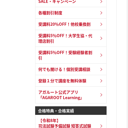
SALE・キャンペーン
各種割引制度
受講料20％OFF！他校乗換割
受講料5％OFF！大学生協・代
理店割引
受講料5％OFF！受験経験者割
引
何でも聞ける！個別受講相談
登録１分で講座を無料体験
アガルート公式アプリ
「AGAROOT Learning」
合格特典・合格実績
【令和8年】
司法試験予備試験 短答式試験