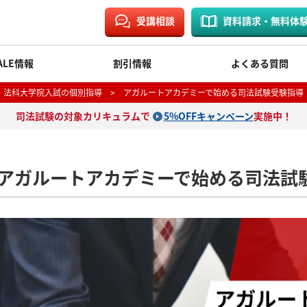
受講相談
資料請求・無料体
ALE情報
割引情報
よくある質問
・法科大学院入試の個別指導
> アガルートアカデミーで始める司法試験受験指導
司法試験の対象カリキュラムで
5%OFFキャンペーン
実施中！
アガルートアカデミーで始める司法試