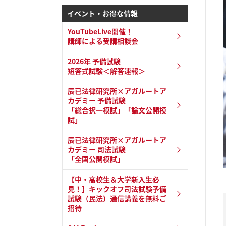
イベント・お得な情報
YouTubeLive開催！
講師による受講相談会
2026年 予備試験
短答式試験＜解答速報＞
辰已法律研究所×アガルートア
カデミー 予備試験
「総合択一模試」「論文公開模
試」
辰已法律研究所×アガルートア
カデミー 司法試験
「全国公開模試」
【中・高校生＆大学新入生必
見！】キックオフ司法試験予備
試験（民法）通信講義を無料ご
招待