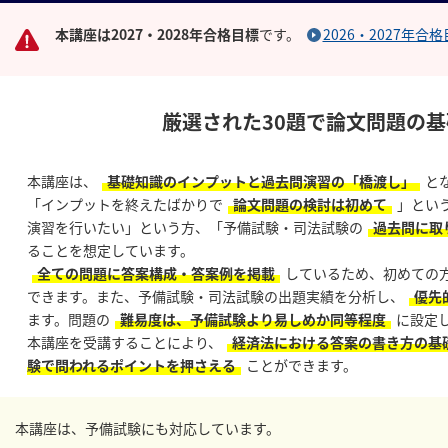
本講座は2027・2028年合格目標
です。
2026・2027年
厳選された30題で論文問題の
本講座は、
基礎知識のインプットと過去問演習の「橋渡し」
と
「インプットを終えたばかりで
論文問題の検討は初めて
」とい
演習を行いたい」という方、「予備試験・司法試験の
過去問に取
ることを想定しています。
全ての問題に答案構成・答案例を掲載
しているため、初めての
できます。また、予備試験・司法試験の出題実績を分析し、
優先
ます。問題の
難易度は、予備試験より易しめか同等程度
に設定
本講座を受講することにより、
経済法における答案の書き方の基
験で問われるポイントを押さえる
ことができます。
本講座は、予備試験にも対応しています。