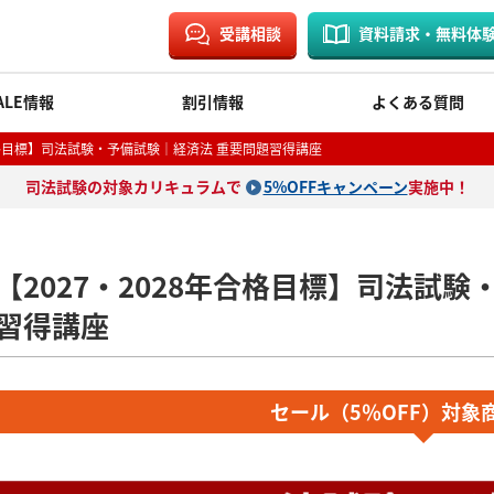
受講相談
資料請求・無料体
ALE情報
割引情報
よくある質問
合格目標】司法試験・予備試験｜経済法 重要問題習得講座
司法試験の対象カリキュラムで
5%OFFキャンペーン
実施中！
【2027・2028年合格目標】司法試
習得講座
セール（5％OFF）対象