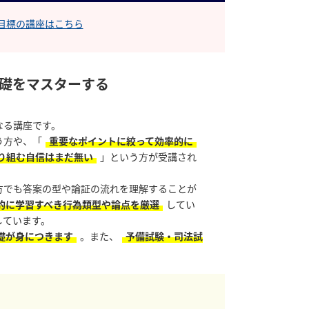
合格目標の講座はこちら
基礎をマスターする
なる講座です。
う方や、「
重要なポイントに絞って効率的に
り組む自信はまだ無い
」という方が受講され
方でも答案の型や論証の流れを理解することが
的に学習すべき行為類型や論点を厳選
してい
しています。
礎が身につきます
。また、
予備試験・司法試