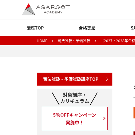
講座TOP
合格実績
S
HOME
>
司法試験・予備試験
> 【2027・2028年
司法試験・予備試験講座TOP
対象講座・
カリキュラム
5％OFFキャンペーン
実施中！