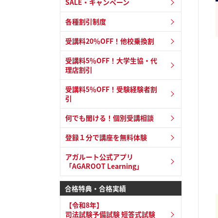
SALE・キャンペーン
各種割引制度
受講料20％OFF！他校乗換割
受講料5％OFF！大学生協・代
理店割引
受講料5％OFF！受験経験者割
引
何でも聞ける！個別受講相談
登録１分で講座を無料体験
アガルート公式アプリ
「AGAROOT Learning」
合格特典・合格実績
【令和8年】
司法試験予備試験 短答式試験