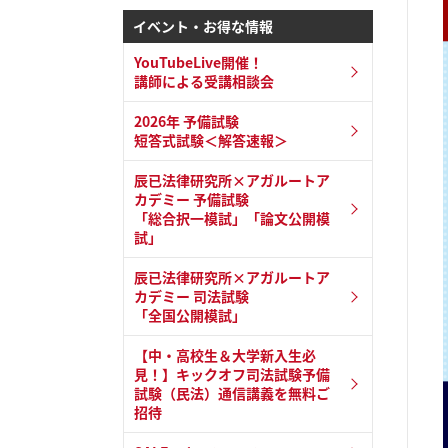
イベント・お得な情報
YouTubeLive開催！
講師による受講相談会
2026年 予備試験
短答式試験＜解答速報＞
辰已法律研究所×アガルートア
カデミー 予備試験
「総合択一模試」「論文公開模
試」
辰已法律研究所×アガルートア
カデミー 司法試験
「全国公開模試」
【中・高校生＆大学新入生必
見！】キックオフ司法試験予備
試験（民法）通信講義を無料ご
招待