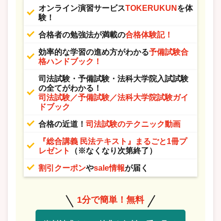
オンライン演習サービス
TOKERUKUN
を体
験！
合格者の勉強法が満載の
合格体験記！
効率的な学習の進め方がわかる
予備試験合
格ハンドブック！
司法試験・予備試験・法科大学院入試試験
の全てがわかる！
司法試験／予備試験／法科大学院試験ガイ
ドブック
合格の近道！
司法試験のテクニック動画
『総合講義 民法テキスト』まるごと1冊プ
レゼント
（※なくなり次第終了）
割引クーポン
や
sale情報
が届く
1分で簡単！無料