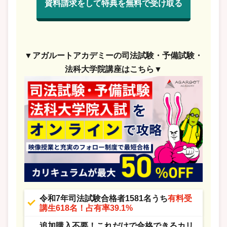
資料請求をして特典を無料で受け取る
▼アガルートアカデミーの司法試験・予備試験・
法科大学院講座はこちら▼
令和7年司法試験合格者1581名うち
有料受
講生618名！占有率39.1%
追加購入不要！これだけで合格できるカリ