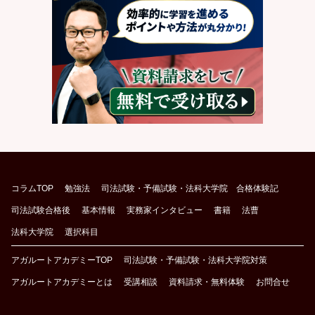
コラムTOP
勉強法
司法試験・予備試験・法科大学院 合格体験記
司法試験合格後
基本情報
実務家インタビュー
書籍
法曹
法科大学院
選択科目
アガルートアカデミーTOP
司法試験・予備試験・法科大学院対策
アガルートアカデミーとは
受講相談
資料請求・無料体験
お問合せ