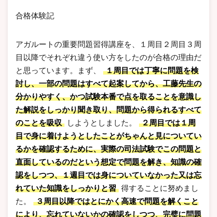
合格体験記
アガルートの重要問題習得講座を、１周目２周目３周
目以降でそれぞれ違う使い方をしたのが合格の理由だ
と思っています。まず、
１周目では丁寧に問題を検
討し、一部の問題はすべて起案してから、工藤先生の
分かりやすく、かつ試験本番で点を取ることを意識し
た解説をしっかり聞き取り、問題から得られるすべて
のことを吸収
しようとしました。
２周目では１周
目で身に着けようとしたことがちゃんと見についてい
るかを確認するために、実際の司法試験でこの問題と
直面しているのだという想定で問題を解き、知識の確
認をしつつ、１週目では身についていなかった又は忘
れていた知識をしっかりと習
得することに努めまし
た。
３周目以降ではとにかく高速で問題を解くこと
により、忘れていないかの確認をしつつ、完璧に問題