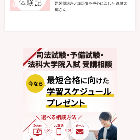
題習得講座と論証集を中心に回した 森健太
郎さん