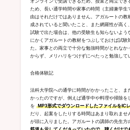
オンラインで受講できるため、授業と両立でき
ため、長い通学時間や家事の時間（主婦兼学生
由はそれだけではありません。アガルートの教
成されていると聞いたこと、また網羅性が高く
試験で出た場合は、他の受験生も知らないよう
にかくアガルートの教材をつぶしておけば試験
た。家事との両立で十分な勉強時間がとれなか
からず、メリハリをつけずにべたっと勉強して
合格体験記
法科大学院への通学に時間がかかったこと、ま
かったのですが、例えば通学中や料理や掃除を
を
MP3形式でダウンロードしたファイルをIC
だり、起案をしたりする時間はあまり取れませ
が頭に入りました。アガルートの講師の先生方
筋道も示してくださっていたので、聴くだけで