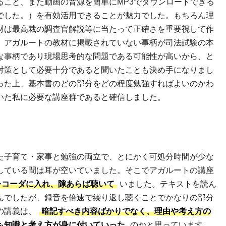
ること、また動画の音源を簡単にMP3でダウンロードできる
でした。）を有効活用できることが魅力でした。もちろん理
材は最高裁の調査官解説等に当たって正確さを重要視して作
、アガルートの教材に掲載されていない事柄が司法試験の本
な事柄であり現場思考的な問題である可能性が高いから、と
対策として必要十分であると聞いたことも決め手になりまし
った上、基本書のどの部分をどの程度勉強すればよいのかわ
いた私に必要な講座群であると確信しました。
た子育て・家事と勉強の両立で、とにかく可処分時間が少な
している間は耳が空いていました。そこでアガルートの講座
レコーダに入れ、隙あらば聴いて
いました。テキストを読ん
んでしたが、録音を倍速で繰り返し聴くことでかなりの部分
の講義は、
暗記すべき内容ばかりでなく、理由や考え方の
も知識と考え方が身に付いていった
のかと思っています。