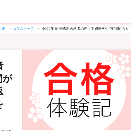
対策
コラムトップ
令和5年 司法試験 合格者の声｜主婦兼学生で時間がない
者
間が
返
を