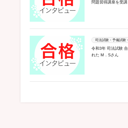
問題習得講座を受講 
司法試験・予備試験
令和3年 司法試験
れた M．Sさん