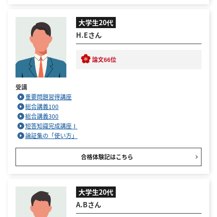
大学生20代
H.Eさん
論文66位
受講
重要問題習得講座
総合講義100
総合講義300
短答知識完成講座Ⅰ
論証集の「使い方」
合格体験記はこちら
大学生20代
A.Bさん