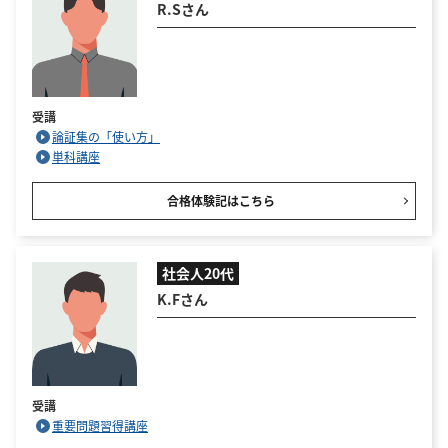
R.Sさん
受講
論証集の「使い方」
単科講座
合格体験記はこちら
社会人20代
K.Fさん
受講
重要問題習得講座