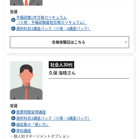
受講
予備試験1年合格カリキュラム
（※現：予備試験最短合格カリキュラム）
選択科目3講座パック（※現：4講座パック）
合格体験記はこちら
社会人30代
久保 海晴さん
受講
重要問題習得講座
選択科目3講座パック（※現：4講座パック）
論証集の「使い方」
単科講座
・個人別マネージメントオプション