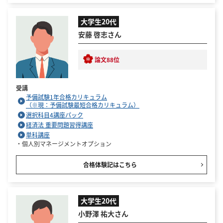
大学生20代
安藤 啓志さん
論文88位
受講
予備試験1年合格カリキュラム
（※現：予備試験最短合格カリキュラム）
選択科目4講座パック
経済法 重要問題習得講座
単科講座
・個人別マネージメントオプション
合格体験記はこちら
大学生20代
小野澤 祐大さん