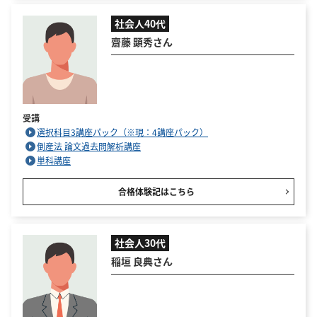
社会人40代
齋藤 顕秀さん
受講
選択科目3講座パック（※現：4講座パック）
倒産法 論文過去問解析講座
単科講座
合格体験記はこちら
社会人30代
稲垣 良典さん