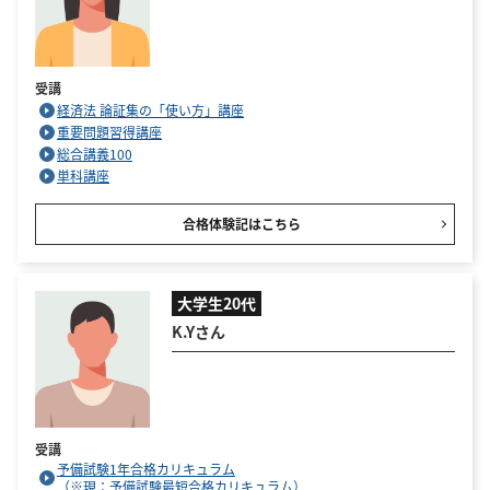
受講
経済法 論証集の「使い方」講座
重要問題習得講座
総合講義100
単科講座
合格体験記はこちら
大学生20代
K.Yさん
受講
予備試験1年合格カリキュラム
（※現：予備試験最短合格カリキュラム）