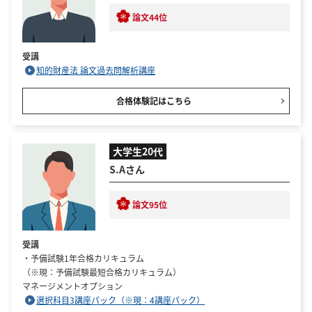
論文44位
受講
知的財産法 論文過去問解析講座
合格体験記はこちら
大学生20代
S.Aさん
論文95位
受講
・予備試験1年合格カリキュラム
（※現：予備試験最短合格カリキュラム）
マネージメントオプション
選択科目3講座パック（※現：4講座パック）