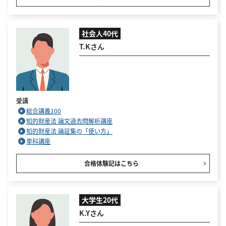
社会人40代
T.Kさん
受講
総合講義100
知的財産法 論文過去問解析講座
知的財産法 論証集の「使い方」
単科講座
合格体験記はこちら
大学生20代
K.Yさん