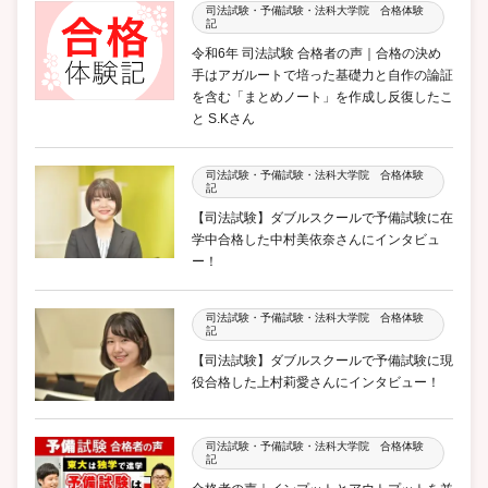
司法試験・予備試験・法科大学院 合格体験
記
令和6年 司法試験 合格者の声｜合格の決め
手はアガルートで培った基礎力と自作の論証
を含む「まとめノート」を作成し反復したこ
と S.Kさん
司法試験・予備試験・法科大学院 合格体験
記
【司法試験】ダブルスクールで予備試験に在
学中合格した中村美依奈さんにインタビュ
ー！
司法試験・予備試験・法科大学院 合格体験
記
【司法試験】ダブルスクールで予備試験に現
役合格した上村莉愛さんにインタビュー！
司法試験・予備試験・法科大学院 合格体験
記