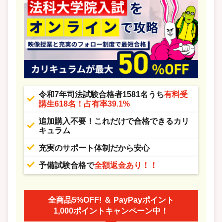
令和7年司法試験合格者1581名うち
有料受
講生618名！占有率39.1%
追加購入不要！これだけで合格できるカリ
キュラム
充実のサポート体制だから安心
予備試験合格で
全額返金あり！！
全商品5%OFF! ＆ PayPayポイント
1,000ポイントキャンペーン中！