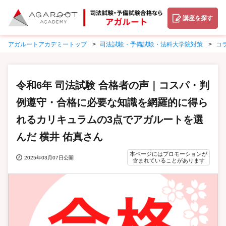
講座を探す
アガルートアカデミートップ
司法試験・予備試験・法科大学院対策
コ
令和6年 司法試験 合格者の声｜コスパ・判
例遵守・合格に必要な知識を網羅的に得ら
れるカリキュラムの3点でアガルートを選
んだ 横井 佑真さん
本ページにはプロモーションが
2025年03月07日公開
含まれていることがあります