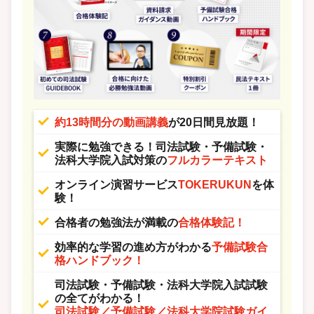
約13時間分の動画講義
が20日間見放題！
実際に勉強できる！司法試験・予備試験・
法科大学院入試対策の
フルカラーテキスト
オンライン演習サービス
TOKERUKUN
を体
験！
合格者の勉強法が満載の
合格体験記！
効率的な学習の進め方がわかる
予備試験合
格ハンドブック！
司法試験・予備試験・法科大学院入試試験
の全てがわかる！
司法試験／予備試験／法科大学院試験ガイ