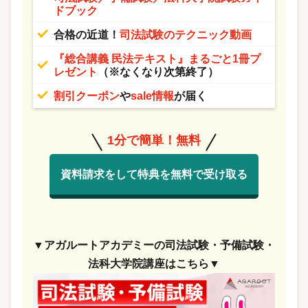
ドブック
合格の近道！
司法試験のテクニック動画
『総合講義 民法テキスト』まるごと1冊プ
レゼント
（※なくなり次第終了）
割引クーポン
や
sale情報
が届く
1分で簡単！無料
資料請求をして特典を無料で受け取る
▼アガルートアカデミーの司法試験・予備試験・
法科大学院講座はこちら▼