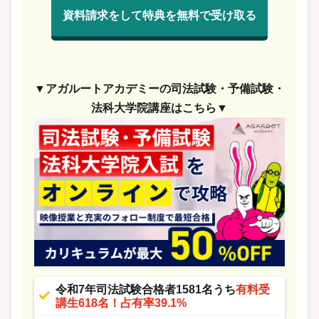
資料請求をして特典を無料で受け取る
▼アガルートアカデミーの司法試験・予備試験・
法科大学院講座はこちら▼
令和7年司法試験合格者1581名うち
有料受
講生618名！占有率39.1%