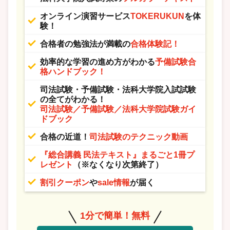
オンライン演習サービス
TOKERUKUN
を体
験！
合格者の勉強法が満載の
合格体験記！
効率的な学習の進め方がわかる
予備試験合
格ハンドブック！
司法試験・予備試験・法科大学院入試試験
の全てがわかる！
司法試験／予備試験／法科大学院試験ガイ
ドブック
合格の近道！
司法試験のテクニック動画
『総合講義 民法テキスト』まるごと1冊プ
レゼント
（※なくなり次第終了）
割引クーポン
や
sale情報
が届く
1分で簡単！無料