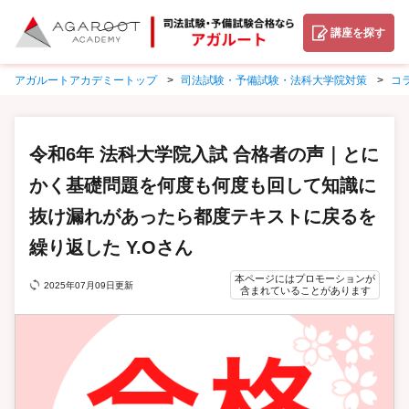
講座を探す
アガルートアカデミートップ
司法試験・予備試験・法科大学院対策
コ
令和6年 法科大学院入試 合格者の声｜とに
かく基礎問題を何度も何度も回して知識に
抜け漏れがあったら都度テキストに戻るを
繰り返した Y.Oさん
本ページにはプロモーションが
2025年07月09日更新
含まれていることがあります