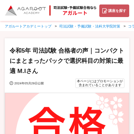
講座を探す
アガルートアカデミートップ
司法試験・予備試験・法科大学院対策
コ
令和5年 司法試験 合格者の声｜コンパクト
にまとまったパックで選択科目の対策に最
適 M.Iさん
本ページにはプロモーションが
2024年05月29日公開
含まれていることがあります