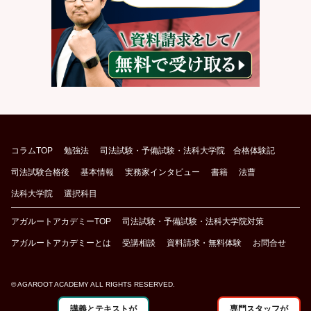
コラムTOP
勉強法
司法試験・予備試験・法科大学院 合格体験記
司法試験合格後
基本情報
実務家インタビュー
書籍
法曹
法科大学院
選択科目
アガルートアカデミーTOP
司法試験・予備試験・法科大学院対策
アガルートアカデミーとは
受講相談
資料請求・無料体験
お問合せ
© AGAROOT ACADEMY ALL RIGHTS RESERVED.
講義とテキストが
専門スタッフが