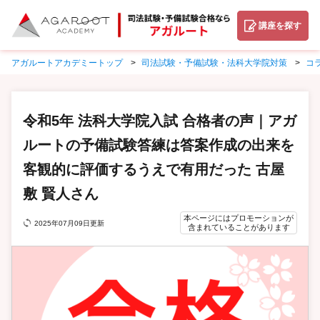
講座を探す
アガルートアカデミートップ
司法試験・予備試験・法科大学院対策
コ
令和5年 法科大学院入試 合格者の声｜アガ
ルートの予備試験答練は答案作成の出来を
客観的に評価するうえで有用だった 古屋
敷 賢人さん
本ページにはプロモーションが
2025年07月09日更新
含まれていることがあります