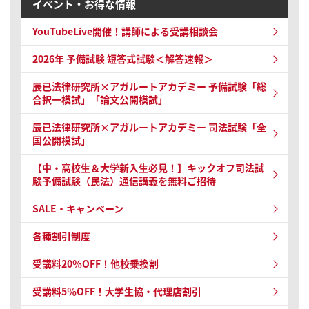
イベント・お得な情報
YouTubeLive開催！
講師による受講相談会
2026年 予備試験
短答式試験＜解答速報＞
辰已法律研究所×アガルートアカデミー 予備試験
「総
合択一模試」「論文公開模試」
辰已法律研究所×アガルートアカデミー 司法試験
「全
国公開模試」
【中・高校生＆大学新入生必見！】キックオフ司法試
験予備試験（民法）通信講義を無料ご招待
SALE・キャンペーン
各種割引制度
受講料20％OFF！他校乗換割
受講料5％OFF！大学生協・代理店割引