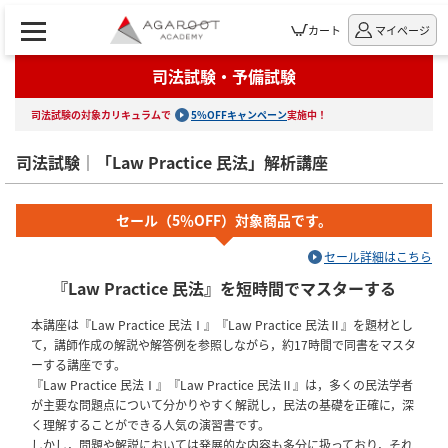
カート
マイページ
司法試験・予備試験
司法試験の対象カリキュラムで
5%OFFキャンペーン
実施中！
司法試験｜「Law Practice 民法」解析講座
セール（5％OFF）対象商品です。
セール詳細はこちら
『Law Practice 民法』を短時間でマスターする
本講座は『Law Practice 民法Ⅰ』『Law Practice 民法Ⅱ』を題材とし
て，講師作成の解説や解答例を参照しながら，約17時間で同書をマスタ
ーする講座です。
『Law Practice 民法Ⅰ』『Law Practice 民法Ⅱ』は，多くの民法学者
が主要な問題点について分かりやすく解説し，民法の基礎を正確に，深
く理解することができる人気の演習書です。
しかし，問題や解説においては発展的な内容も多分に扱っており，それ