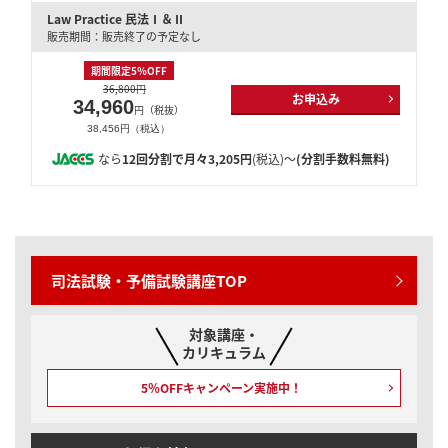
Law Practice 民法Ⅰ＆Ⅱ
販売期間：販売終了の予定なし
期間限定5％OFF
36,800円
お申込み
34,960
円（税抜）
38,456円（税込）
なら
12回分割で月々3,205円
(税込)～
(分割手数料無料)
司法試験・予備試験講座TOP
対象講座・
カリキュラム
5％OFFキャンペーン
実施中！