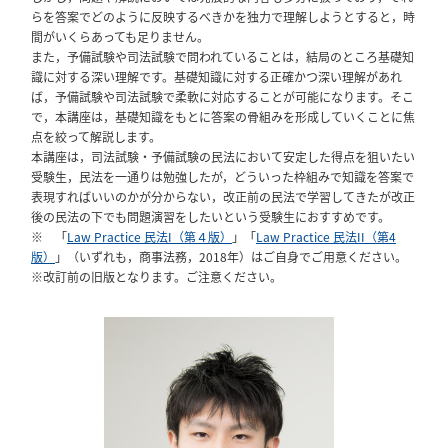
らを答案でどのように反映するべきかを独力で理解しようとすると，時
間がいくらあっても足りません。
また，予備試験や司法試験で問われていることは，結局のところ基礎知
識に対する深い理解です。基礎知識に対する正確かつ深い理解があれ
ば，予備試験や司法試験で柔軟に対応することが可能になります。そこ
で，本講座は，基礎知識をもとに答案の骨組みを形成していくことに焦
点を絞って解説します。
本講座は，司法試験・予備試験の民法において安定した得点を狙いたい
受験生，民法を一通りは勉強したが，どういった枠組みで知識を答案で
表現すればいいのかが分からない，改正前の民法で学習してきたが改正
後の民法の下でも問題演習をしたいという受験生におすすめです。
※ 「
Law Practice 民法I（第４版）
」「
Law Practice 民法II（第4
版）
」（いずれも，商事法務，2018年）はご自身でご用意ください。
※改訂前の旧版となります。ご注意ください。