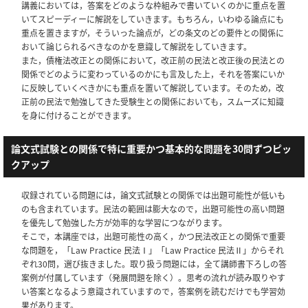
講義においては，答案をどのような枠組みで書いていくのかに重点を置
いてスピーディーに解説をしていきます。もちろん，いわゆる論点にも
重点を置きますが，そういった論点が，どの条文のどの要件との関係に
おいて論じられるべきなのかを意識して解説をしていきます。
また，債権法改正との関係において，改正前の民法と改正後の民法との
関係でどのように変わっているのかにも言及した上，それを答案にいか
に反映していくべきかにも重点を置いて解説しています。そのため，改
正前の民法で勉強してきた受験生との関係においても，スムーズに知識
を身に付けることができます。
論文式試験との関係で特に重要かつ基本的な問題を30問ずつピッ
クアップ
収録されている問題には，論文式試験との関係では出題可能性が低いも
のも含まれています。民法の範囲は膨大なので，出題可能性の高い問題
を優先して勉強した方が効率的な学習につながります。
そこで，本講座では，出題可能性の高く，かつ民法改正との関係で重要
な問題を，「Law Practice 民法Ⅰ」「Law Practice 民法Ⅱ」からそれ
ぞれ30問，選び抜きました。取り扱う問題には，全て講師書下ろしの答
案例が付属しています（発展問題を除く）。思考の流れが読み取りやす
い答案となるよう意識されていますので，答案例を読むだけでも学習効
果があります。