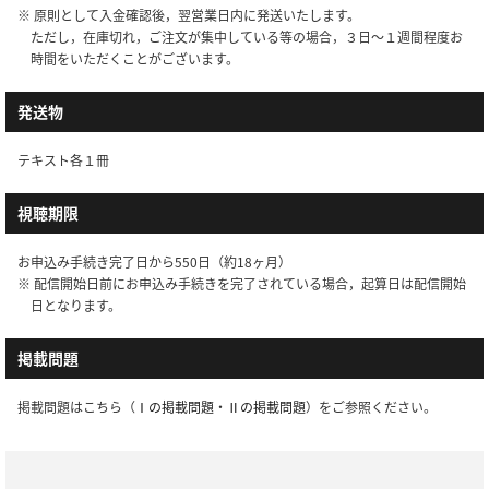
※ 原則として入金確認後，翌営業日内に発送いたします。
ただし，在庫切れ，ご注文が集中している等の場合，３日～１週間程度お
時間をいただくことがございます。
発送物
テキスト各１冊
視聴期限
お申込み手続き完了日から550日（約18ヶ月）
※ 配信開始日前にお申込み手続きを完了されている場合，起算日は配信開始
日となります。
掲載問題
掲載問題はこちら（
Ⅰの掲載問題
・
Ⅱの掲載問題
）をご参照ください。