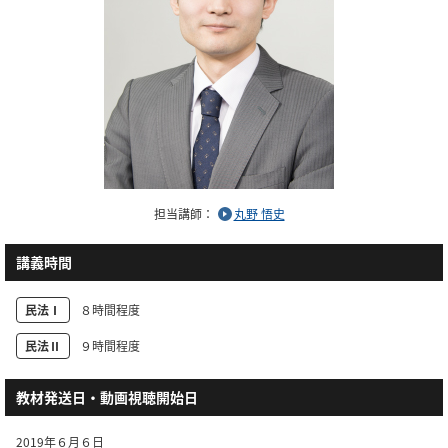
担当講師：
丸野 悟史
講義時間
民法Ⅰ
８時間程度
民法Ⅱ
９時間程度
教材発送日・動画視聴開始日
2019年６月６日