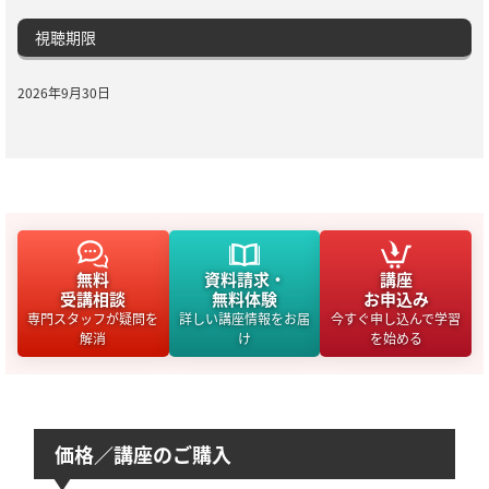
視聴期限
2026年9月30日
無料
資料請求・
講座
受講相談
無料体験
お申込み
専門スタッフが疑問を
詳しい講座情報をお届
今すぐ申し込んで学習
解消
け
を始める
価格／講座のご購入