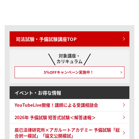
司法試験・予備試験講座TOP
対象講座・
カリキュラム
5％OFFキャンペーン
実施中！
イベント・お得な情報
YouTubeLive開催！
講師による受講相談会
2026年 予備試験
短答式試験＜解答速報＞
辰已法律研究所×アガルートアカデミー 予備試験
「総
合択一模試」「論文公開模試」