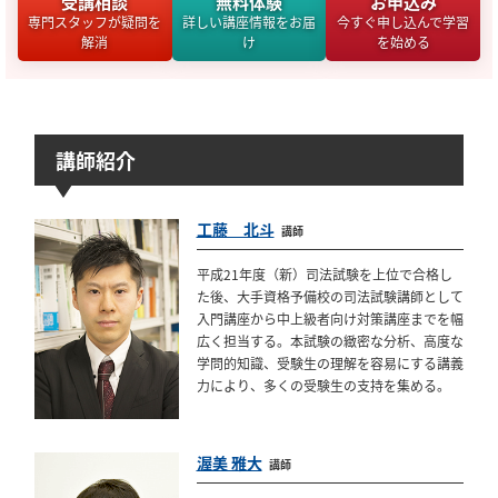
受講相談
無料体験
お申込み
専門スタッフが疑問を
詳しい講座情報をお届
今すぐ申し込んで学習
解消
け
を始める
講師紹介
工藤 北斗
講師
平成21年度（新）司法試験を上位で合格し
た後、大手資格予備校の司法試験講師として
入門講座から中上級者向け対策講座までを幅
広く担当する。本試験の緻密な分析、高度な
学問的知識、受験生の理解を容易にする講義
力により、多くの受験生の支持を集める。
渥美 雅大
講師