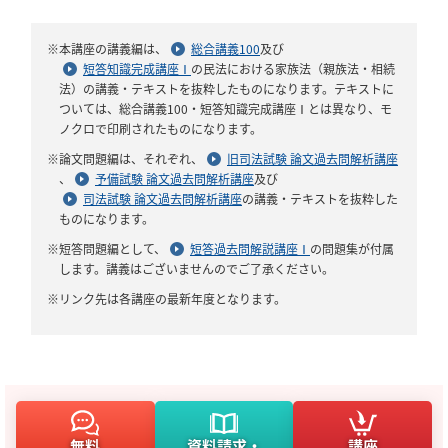
※本講座の講義編は、
総合講義100
及び
短答知識完成講座Ⅰ
の民法における家族法（親族法・相続
法）の講義・テキストを抜粋したものになります。テキストに
ついては、総合講義100・短答知識完成講座Ⅰとは異なり、モ
ノクロで印刷されたものになります。
※論文問題編は、それぞれ、
旧司法試験 論文過去問解析講座
、
予備試験 論文過去問解析講座
及び
司法試験 論文過去問解析講座
の講義・テキストを抜粋した
ものになります。
※短答問題編として、
短答過去問解説講座Ⅰ
の問題集が付属
します。講義はございませんのでご了承ください。
※リンク先は各講座の最新年度となります。
無料
資料請求・
講座