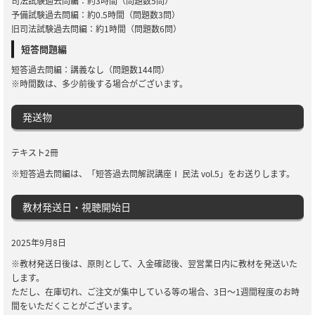
司法試験過去問編：約3時間（問題数5問）
予備試験過去問編：約0.5時間（問題数3問）
旧司法試験過去問編：約1時間（問題数6問）
短答問題編
短答過去問編：講義なし（問題数144問）
※時間数は、多少前後する場合がございます。
発送物
テキスト2冊
※短答過去問編は、「短答過去問解説講座Ⅰ 民法 vol.5」をお送りします。
教材発送日・視聴開始日
2025年9月8日
※教材発送日後は、原則として、入金確認後、翌営業日内に教材を発送いた
します。
ただし、在庫切れ、ご注文が集中している等の場合、3日～1週間程度のお時
間をいただくことがございます。