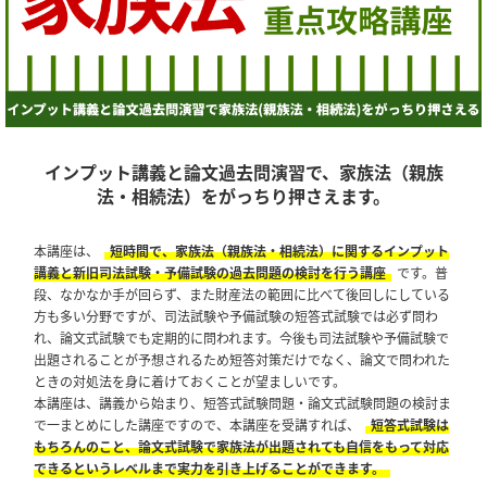
インプット講義と論文過去問演習で、家族法（親族
法・相続法）をがっちり押さえます。
本講座は、
短時間で、家族法（親族法・相続法）に関するインプット
講義と新旧司法試験・予備試験の過去問題の検討を行う講座
です。普
段、なかなか手が回らず、また財産法の範囲に比べて後回しにしている
方も多い分野ですが、司法試験や予備試験の短答式試験では必ず問わ
れ、論文式試験でも定期的に問われます。今後も司法試験や予備試験で
出題されることが予想されるため短答対策だけでなく、論文で問われた
ときの対処法を身に着けておくことが望ましいです。
本講座は、講義から始まり、短答式試験問題・論文式試験問題の検討ま
で一まとめにした講座ですので、本講座を受講すれば、
短答式試験は
もちろんのこと、論文式試験で家族法が出題されても自信をもって対応
できるというレベルまで実力を引き上げることができます。