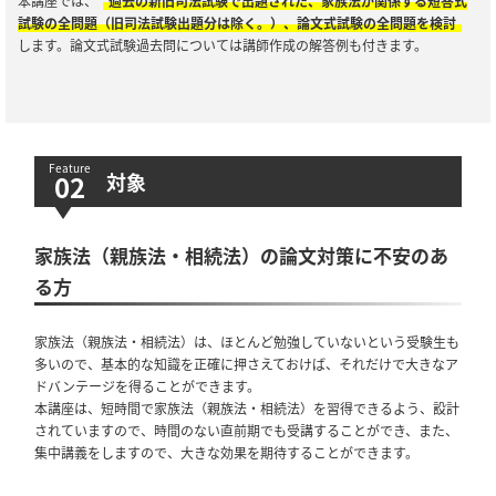
本講座では、
過去の新旧司法試験で出題された、家族法が関係する短答式
試験の全問題（旧司法試験出題分は除く。）、論文式試験の全問題を検討
します。論文式試験過去問については講師作成の解答例も付きます。
対象
家族法（親族法・相続法）の論文対策に不安のあ
る方
家族法（親族法・相続法）は、ほとんど勉強していないという受験生も
多いので、基本的な知識を正確に押さえておけば、それだけで大きなア
ドバンテージを得ることができます。
本講座は、短時間で家族法（親族法・相続法）を習得できるよう、設計
されていますので、時間のない直前期でも受講することができ、また、
集中講義をしますので、大きな効果を期待することができます。