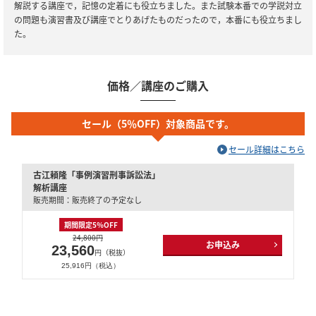
解説する講座で，記憶の定着にも役立ちました。また試験本番での学説対立
の問題も演習書及び講座でとりあげたものだったので，本番にも役立ちまし
た。
価格／講座のご購入
セール（5％OFF）対象商品です。
セール詳細はこちら
古江頼隆「事例演習刑事訴訟法」
解析講座
販売期間：販売終了の予定なし
期間限定5％OFF
24,800円
お申込み
23,560
円（税抜）
25,916円（税込）