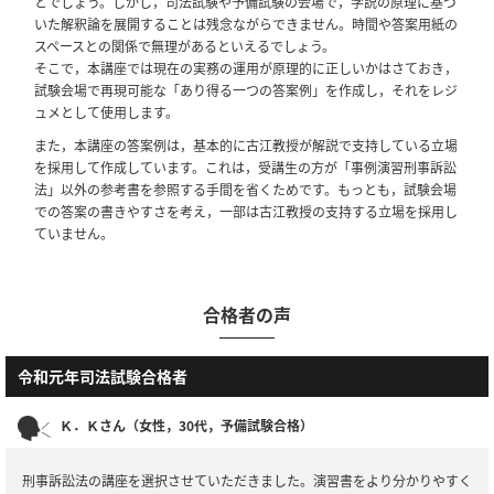
とでしょう。しかし，司法試験や予備試験の会場で，学説の原理に基づ
いた解釈論を展開することは残念ながらできません。時間や答案用紙の
スペースとの関係で無理があるといえるでしょう。
そこで，本講座では現在の実務の運用が原理的に正しいかはさておき，
試験会場で再現可能な「あり得る一つの答案例」を作成し，それをレジ
ュメとして使用します。
また，本講座の答案例は，基本的に古江教授が解説で支持している立場
を採用して作成しています。これは，受講生の方が「事例演習刑事訴訟
法」以外の参考書を参照する手間を省くためです。もっとも，試験会場
での答案の書きやすさを考え，一部は古江教授の支持する立場を採用し
ていません。
合格者の声
令和元年司法試験合格者
Ｋ．Ｋさん（女性，30代，予備試験合格）
刑事訴訟法の講座を選択させていただきました。演習書をより分かりやすく