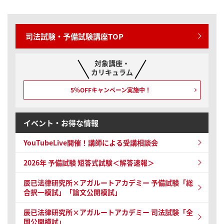
司法試験・予備試験講座TOP
対象講座・
カリキュラム
5％OFFキャンペーン
実施中！
イベント・お得な情報
YouTubeLive開催！
講師による受講相談会
2026年 予備試験
短答式試験＜解答速報＞
辰已法律研究所×アガルートアカデミー 予備試験
「総
合択一模試」「論文公開模試」
辰已法律研究所×アガルートアカデミー 司法試験
「全
国公開模試」