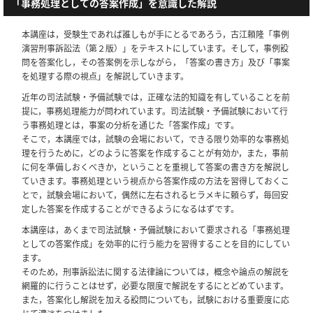
「事務処理としての答案作成」を意識した解説
本講座は，受験生であれば誰しもが手にとるであろう，古江頼隆「事例
演習刑事訴訟法（第２版）」をテキストにしています。そして，事例設
問を答案化し，その答案例を示しながら，「答案の書き方」及び「事案
を処理する際の視点」を解説していきます。
近年の司法試験・予備試験では，正確な法的知識を有していることを前
提に，事務処理能力が問われています。司法試験・予備試験において行
う事務処理とは，事案の分析を通じた「答案作成」です。
そこで，本講座では，試験の会場において，できる限り効率的な事務処
理を行うために，どのように答案を作成することが有効か，また，事前
に何を準備しおくべきか，ということを重視して答案の書き方を解説し
ていきます。事務処理という視点から答案作成の方法を習得しておくこ
とで，試験会場において，偶然に左右されるヒラメキに頼らず，毎回安
定した答案を作成することができるようになるはずです。
本講座は，あくまで司法試験・予備試験において要求される「事務処理
としての答案作成」を効率的に行う能力を習得することを目的にしてい
ます。
そのため，刑事訴訟法に関する法律論については，概念や論点の解説を
網羅的に行うことはせず，必要な限度で解説をするにとどめています。
また，答案化し解説を加える設問についても，試験における重要度に応