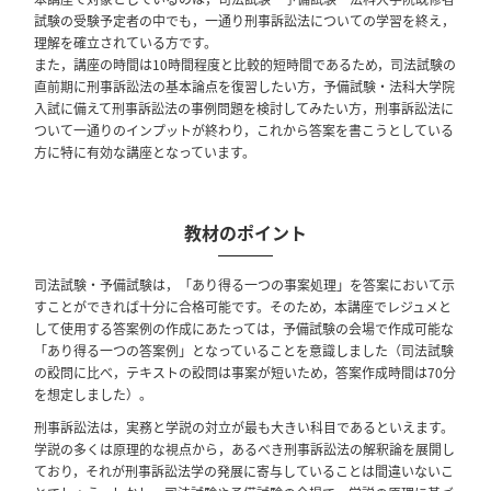
試験の受験予定者の中でも，一通り刑事訴訟法についての学習を終え，
理解を確立されている方です。
また，講座の時間は10時間程度と比較的短時間であるため，司法試験の
直前期に刑事訴訟法の基本論点を復習したい方，予備試験・法科大学院
入試に備えて刑事訴訟法の事例問題を検討してみたい方，刑事訴訟法に
ついて一通りのインプットが終わり，これから答案を書こうとしている
方に特に有効な講座となっています。
教材のポイント
司法試験・予備試験は，「あり得る一つの事案処理」を答案において示
すことができれば十分に合格可能です。そのため，本講座でレジュメと
して使用する答案例の作成にあたっては，予備試験の会場で作成可能な
「あり得る一つの答案例」となっていることを意識しました（司法試験
の設問に比べ，テキストの設問は事案が短いため，答案作成時間は70分
を想定しました）。
刑事訴訟法は，実務と学説の対立が最も大きい科目であるといえます。
学説の多くは原理的な視点から，あるべき刑事訴訟法の解釈論を展開し
ており，それが刑事訴訟法学の発展に寄与していることは間違いないこ