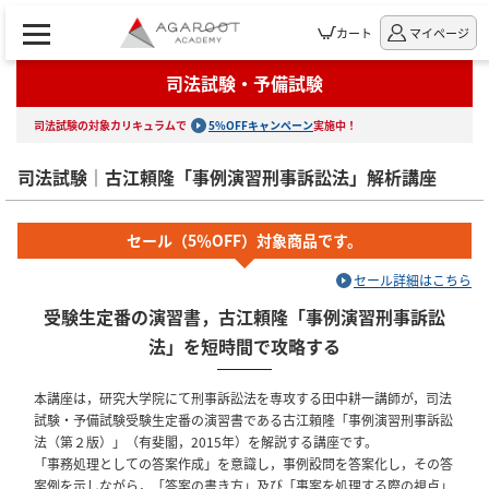
カート
マイページ
司法試験・予備試験
司法試験の対象カリキュラムで
5%OFFキャンペーン
実施中！
司法試験｜古江頼隆「事例演習刑事訴訟法」解析講座
セール（5％OFF）対象商品です。
セール詳細はこちら
受験生定番の演習書，古江頼隆「事例演習刑事訴訟
法」を短時間で攻略する
本講座は，研究大学院にて刑事訴訟法を専攻する田中耕一講師が，司法
試験・予備試験受験生定番の演習書である古江頼隆「事例演習刑事訴訟
法（第２版）」（有斐閣，2015年）を解説する講座です。
「事務処理としての答案作成」を意識し，事例設問を答案化し，その答
案例を示しながら，「答案の書き方」及び「事案を処理する際の視点」