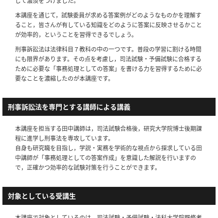
じて濃淡をつけました。
本講座を通じて，試験委員が求める答案例がどのようなものかを理解す
ること，皆さんが有している知識をどのように答案に反映させるかこと
が効率的，ということを習得できるでしょう。
刑事訴訟法は法律科目７教科の中の一つです。普段の学習に割ける時間
にも限界があります。その点を考慮し，司法試験・予備試験に合格する
ために必要な「事務処理としての答案」を書ける力を習得するために必
要なことを濃縮したのが本講座です。
刑事訴訟法を専門とする講師による講義
本講座を担当する田中講師は，司法試験合格後，研究大学院博士後期課
程に進学し刑事法を専攻しています。
自身も研究職を目指し，学説・実務を学術的な視点から探求している田
中講師が「事務処理としての答案作成」を意識した解説を行いますの
で，正確かつ効率的な試験対策を行うことができます。
対象としている受講生
本講座で対象としているのは，司法試験・予備試験・法科大学院既修者