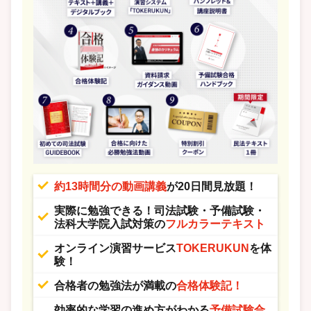
約13時間分の動画講義
が20日間見放題！
実際に勉強できる！司法試験・予備試験・
法科大学院入試対策の
フルカラーテキスト
オンライン演習サービス
TOKERUKUN
を体
験！
合格者の勉強法が満載の
合格体験記！
効率的な学習の進め方がわかる
予備試験合