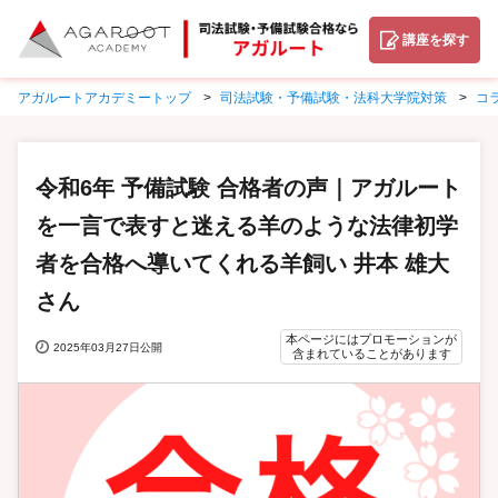
講座を探す
アガルートアカデミートップ
司法試験・予備試験・法科大学院対策
コ
令和6年 予備試験 合格者の声｜アガルート
を一言で表すと迷える羊のような法律初学
者を合格へ導いてくれる羊飼い 井本 雄大
さん
本ページにはプロモーションが
2025年03月27日公開
含まれていることがあります