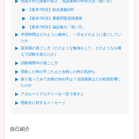
受講された講座の良さ、当該講座の学習方法（使い方）
【基本7科目】総合講義300
【基本7科目】重要問題習得講座
【基本7科目】論証集の「使い方」
学習時間はどのように確保し、一日をどのように過ごしてい
たか
直前期の過ごし方（どのような勉強をして、どのような心構
えで試験を迎えたか）
試験期間中の過ごし方
受験した時の手ごたえと合格した時の気持ち
振り返ってみて合格の決め手は？当該講座はどの程度影響し
たのか
アガルートアカデミーを一言で表すと
受験生に対するメッセージ
自己紹介