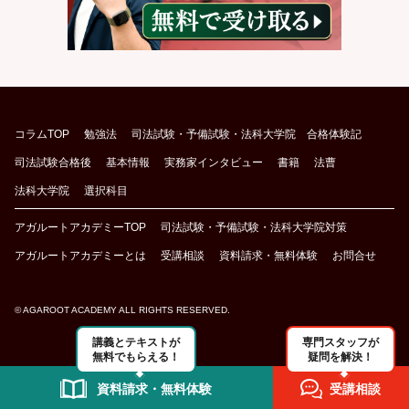
コラムTOP
勉強法
司法試験・予備試験・法科大学院 合格体験記
司法試験合格後
基本情報
実務家インタビュー
書籍
法曹
法科大学院
選択科目
アガルートアカデミーTOP
司法試験・予備試験・法科大学院対策
アガルートアカデミーとは
受講相談
資料請求・無料体験
お問合せ
© AGAROOT ACADEMY ALL RIGHTS RESERVED.
講義とテキストが
専門スタッフが
無料でもらえる！
疑問を解決！
資料請求・無料体験
受講相談