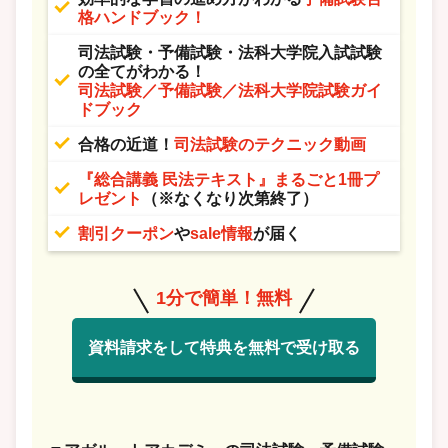
格ハンドブック！
司法試験・予備試験・法科大学院入試試験
の全てがわかる！
司法試験／予備試験／法科大学院試験ガイ
ドブック
合格の近道！
司法試験のテクニック動画
『総合講義 民法テキスト』まるごと1冊プ
レゼント
（※なくなり次第終了）
割引クーポン
や
sale情報
が届く
1分で簡単！無料
資料請求をして特典を無料で受け取る