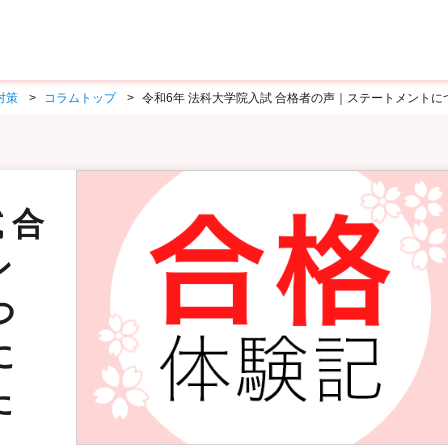
対策
コラムトップ
令和6年 法科大学院入試 合格者の声｜ステートメントに
 合
ン
つ
に
た