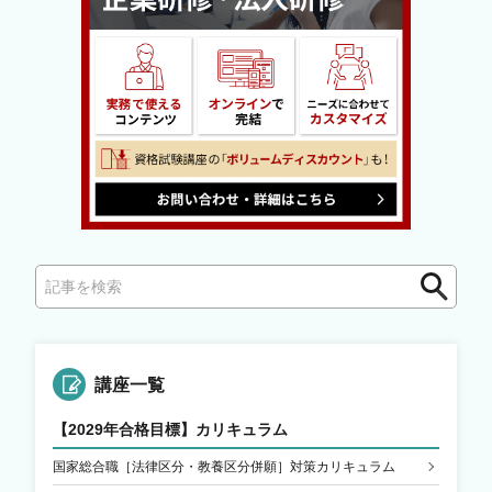
検
索
講座一覧
【2029年合格目標】カリキュラム
国家総合職［法律区分・教養区分併願］対策カリキュラム