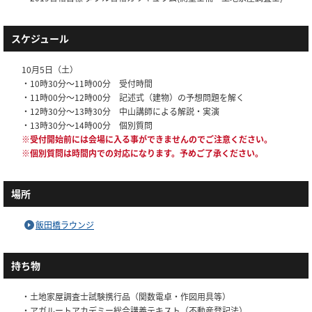
スケジュール
10月5日（土）
・10時30分～11時00分 受付時間
・11時00分～12時00分 記述式（建物）の予想問題を解く
・12時30分～13時30分 中山講師による解説・実演
・13時30分～14時00分 個別質問
※受付開始前には会場に入る事ができませんのでご注意ください。
※個別質問は時間内での対応になります。予めご了承ください。
場所
飯田橋ラウンジ
持ち物
・土地家屋調査士試験携行品（関数電卓・作図用具等）
・アガルートアカデミー総合講義テキスト（不動産登記法）