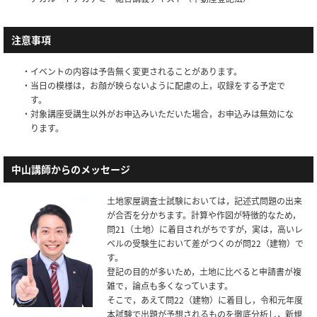
注意事項
・イベントの内容は予告無く変更されることがあります。
・当日の模様は，お顔が映らないように配慮の上，収録をする予定で
す。
・対象講座受講生以外がお申込みいただいた場合，お申込みは無効にな
ります。
中山講師からのメッセージ
土地家屋調査士試験においては，記述式問題の出来
が合否を分かちます。計算や作図が特徴的なため，
問21（土地）に着目されがちですが，実は，高いレ
ベルの受験生において差がつくのが問22（建物）で
す。
登記の目的が多いため，土地に比べると申請書が複
雑で，論点も多くなっています。
そこで，あえて問22（建物）に着目し，令和元年度
本試験で出題が予想されるものを徹底分析し，新規