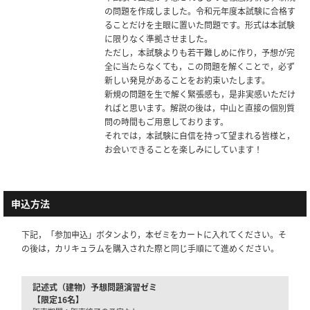
の問題を作成しました。令和元年度本試験に合格す
ることだけを主眼に置いた問題です。形式は本試験
に限りなく準拠させました。
ただし，本試験よりも若干難しめに作り，予想が完
全に当たらなくても，この問題を解くことで，必ず
新しい発見があることをお約束いたします。
新規の問題を生で解く緊張感も，是非実感いただけ
ればと思います。解説の後は，中山と直接の個別質
問の時間もご用意しております。
それでは，本試験に自信を持って望まれる皆様と，
お会いできることを楽しみにしています！
申込方法
下記，「参加申込」ボタンより，本ゼミをカートに入れてください。そ
の後は，カリキュラムを購入された際と同じ手順にて進めください。
記述式（建物）予想問題演習ゼミ
【限定16名】