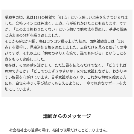
受験生の頃、私は11月の模試で「61点」という厳しい現実を突きつけられま
した。合格ラインには程遠く、正直、心が折れかけたこともあります。です
が、「このまま終わりたくない」という想いで勉強法を見直し、基礎の徹底
と過去問の分析を繰り返しました。
そこから約2か月間、毎日コツコツ積み上げた結果、国家試験当日は「116
点」を獲得し、見事逆転合格を果たしました。点数だけを見ると倍近くの伸
びですが、それ以上に「勉強のやり方次第で、誰でも伸びる」ということを
身をもって実感しました。
現在は、その経験を活かして、ただ知識を伝えるだけでなく、「どうすれば
理解できるか」「どこでつまずきやすいか」を常に意識しながら、わかりや
すい解説を心がけています。苦手意識がある方や、これから勉強を始める方
にも、自信を持って学び続けてもらえるように、丁寧で親身なサポートを大
切にしています。
講師からのメッセージ
社会福祉士の活躍の場は、福祉の現場だけにとどまりません。