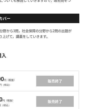
についても解説していきますので，過去問をつ
カバー
分野から3問，社会保障の分野から2問の出題が
り上げて，講義をしていきます。
購入
00
円（税抜）
販売終了
00円（税込）
0
円（税抜）
販売終了
0円（税込）