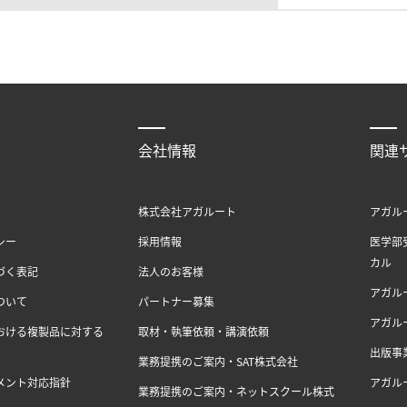
会社情報
関連
株式会社アガルート
アガル
シー
採用情報
医学部
カル
づく表記
法人のお客様
アガル
ついて
パートナー募集
アガル
おける複製品に対する
取材・執筆依頼・講演依頼
出版事
業務提携のご案内・SAT株式会社
メント対応指針
アガル
業務提携のご案内・ネットスクール株式