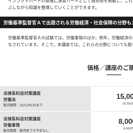
インプットパートの直後に演習パートとして過去問を掲載し，これ
ぶしながら知識を整理していくことができます。
労働基準監督官Ａで出題される労働経済・社会保障の分野も
労働基準監督官Ａの試験では，労働事情のほか，例年，労働経済の
なされています。そこで，本講座では，これらの分野についても取
価格／講座のご
法律系科目対策講座
15,0
労働法
16,5
販売期間：2022/09/29まで
法律系科目対策講座
8,00
労働事情
8,80
販売期間：販売終了の予定なし