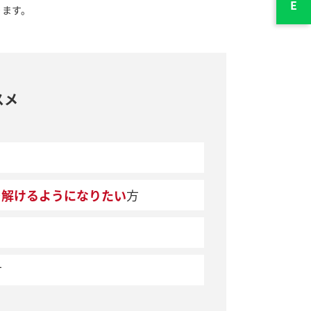
ります。
スメ
を解けるようになりたい
方
方