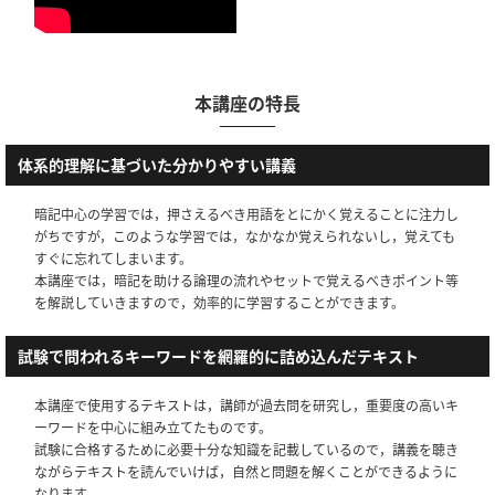
本講座の特長
体系的理解に基づいた分かりやすい講義
暗記中心の学習では，押さえるべき用語をとにかく覚えることに注力し
がちですが，このような学習では，なかなか覚えられないし，覚えても
すぐに忘れてしまいます。
本講座では，暗記を助ける論理の流れやセットで覚えるべきポイント等
を解説していきますので，効率的に学習することができます。
試験で問われるキーワードを網羅的に詰め込んだテキスト
本講座で使用するテキストは，講師が過去問を研究し，重要度の高いキ
ーワードを中心に組み立てたものです。
試験に合格するために必要十分な知識を記載しているので，講義を聴き
ながらテキストを読んでいけば，自然と問題を解くことができるように
なります。