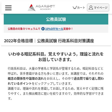
カート
マイページ
公務員試験
公務員の対象カリキュラムで
10%OFFセール
実施中！
2022年合格目標｜公務員試験 行政系科目対策講座
いわゆる暗記系科目。覚えやすいよう，理論と流れを
お話していきます。
行政系科目は，大量の学者名と学説名が登場するため，暗記科目などと
呼ばれ，苦手意識がある方も多いと思います。本講座では，それぞれの
概念の関係性や論理の流れ
をお伝えし，その中で
過去問で繰り返し問わ
れているポイント
をピックアップしていきます。
講義では，理論や流れを意識してお話しするため，覚えやすく記憶に残
りやすく，また頻出概念に狙いを絞りますので，効率的な学習ができま
す。