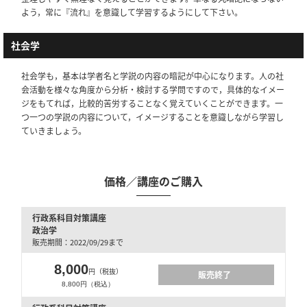
よう，常に『流れ』を意識して学習するようにして下さい。
社会学
社会学も，基本は学者名と学説の内容の暗記が中心になります。人の社
会活動を様々な角度から分析・検討する学問ですので，具体的なイメー
ジをもてれば，比較的苦労することなく覚えていくことができます。一
つ一つの学説の内容について，イメージすることを意識しながら学習し
ていきましょう。
価格／講座のご購入
行政系科目対策講座
政治学
販売期間：2022/09/29まで
8,000
円（税抜）
販売終了
8,800円（税込）