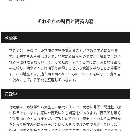
それぞれの科目と講義内容
政治学
学者名と，その唱えた学説の内容を覚えることが学習の中心になりま
す。本来学者の主張は膨大で，非常に難解なものですが，試験で出題さ
れる事項は限られています。そのため，学習する際には，必要な知識の
みに絞り，効率よく，短期間で習得するという意識を持つことが重要で
す。この講座では，過去問で問われているキーワードを中心に，覚え易
い流れにして，各学説を整理していきます。
行政学
行政学は，政治学から派生した学問ですので，両者は非常に関連性の強
い科目です。また，憲法や行政法とも関連性があります。行政学も暗記
が学習の中心となりますが，行政というものが歴史上どのような変遷を
たどって現在の形になったかという大きな流れの中で押さえていけば，
整理しやすく無理なく覚えることができます。単なる丸暗記にならない