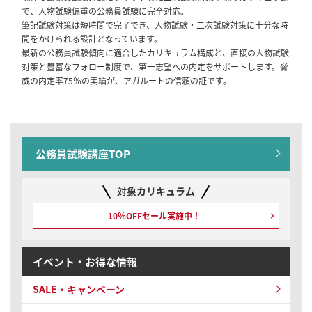
で、人物試験偏重の公務員試験に完全対応。
卒/1年コース）／【教養型】国家一般職・地方公務員カリキュラム（フ
筆記試験対策は短時間で完了でき、人物試験・二次試験対策に十分な時
ル・ライト）（大卒/1年コース）
間をかけられる設計となっています。
最新の公務員試験傾向に適合したカリキュラム構成と、直接の人物試験
2026/02/02
公務員試験
対策と豊富なフォロー制度で、第一志望への内定をサポートします。脅
【リリース情報】公務員試験対策講座｜【2028年合格目標】国家総合職
威の内定率75％の実績が、アガルートの信頼の証です。
［法律区分・教養区分併願］対策カリキュラム（大卒/2年コース）／国家
総合職［教養区分］対策カリキュラム（大卒/2年コース）／【教養+専門
型】地方公務員・国家一般職・専門職カリキュラム（フル・ライト）（大
卒/2年コース）／【教養型】国家一般職・地方公務員カリキュラム（フ
ル・ライト）（大卒/2年コース）
公務員試験講座TOP
2026/02/02
公務員試験
対象カリキュラム
【リリース情報】公務員試験対策講座｜【2029年合格目標】国家総合職
［法律区分・教養区分併願］対策カリキュラム（大卒/3年コース）／国家
10％OFFセール実施中！
総合職［教養区分］対策カリキュラム（大卒/3年コース）
2026/01/07
公務員試験
イベント・お得な情報
【セール情報】期間限定10％OFF！公務員試験 | アウトレットセール
SALE・キャンペーン
2025/12/01
全資格種