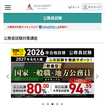
カート
マイページ
公務員試験
公務員の対象カリキュラムで
10%OFFセール
実施中！
公務員試験対策講座