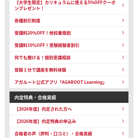
【ご案内】年末年始の営業について
【大学生限定】カリキュラムに使える5%OFFクーポ
ンプレゼント！
各種割引制度
受講料20％OFF！他校乗換割
受講料10％OFF！
受験経験者割引
何でも聞ける！個別受講相談
登録１分で講座を無料体験
アガルート公式アプリ「AGAROOT Learning」
内定特典・合格実績
【2026年度】内定された方へ
【2026年度】内定特典の申込み
合格者の声（評判・口コミ）・合格実績