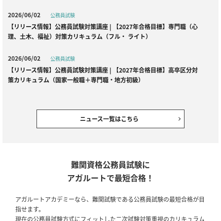
2026/06/02
公務員試験
【リリース情報】公務員試験対策講座 | 【2027年合格目標】専門職（心
理、土木、福祉）対策カリキュラム（フル・ ライト）
2026/06/02
公務員試験
【リリース情報】公務員試験対策講座 | 【2027年合格目標】高卒区分対
策カリキュラム（国家一般職＋専門職・地方初級）
2026/06/02
公務員試験
【リリース情報】公務員試験対策講座 | 【2027年合格目標】SPI・SCOA
ニュース一覧はこちら
型対策カリキュラム
2026/04/23
全資格種
【ご案内】ゴールデンウィーク期間中の営業・対応について
難関資格公務員試験に
アガルートで最短合格！
2026/02/02
公務員試験
【リリース情報】公務員試験対策講座｜【2027年合格目標】国家総合職
アガルートアカデミーなら、難関試験である公務員試験の最短合格が目
［法律区分・教養区分併願］対策カリキュラム（大卒/1年コース）／国家
指せます。
総合職［教養区分］対策カリキュラム（大卒/1年コース）／【教養+専門
現在の公務員試験方式にフィットした二次試験対策重視のカリキュラム
型】地方公務員・国家一般職・専門職カリキュラム（フル・ライト）（大